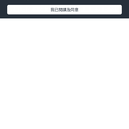
而今次Bb LABORATORIES將會贊助
''透明質酸‧彈力蛋白‧骨膠原原液面部導
我已閱讀及同意
入療程(30分鐘)''
總共十個名額(總值HK$6,500)
參加方法好簡單：
1. 必須讚好Bb LABORATORIES專頁：
https://www.facebook.com/pages/Bb
-LABORATORIES/167685293312758?
fref=ts
2. 當然也要讚好ZOELOVEZOE專頁：
https://www.facebook.com/LoVeZoe
Bear
3. 讚好Facebook個post 同係留言度Tag
你其中一位朋友。
參加時間為即日至30/11/2015 下午11:59