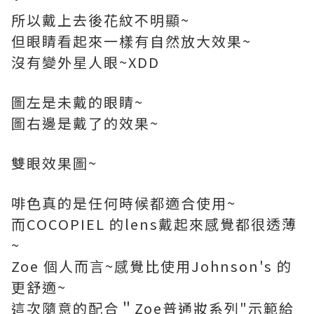
所以戴上去後花紋不明顯~
但眼睛看起來一樣有自然放大效果~
沒有變外星人眼~XDD
圖左是未戴的眼睛~
圖右邊是戴了的效果~
雙眼效果圖~
啡色真的是任何時候都適合使用~
而COCOPIEL 的lens戴起來感覺都很透薄
~
Zoe 個人而言~感覺比使用Johnson's 的
更舒適~
這次隨意的配合＂Zoe普通妝系列"示範給