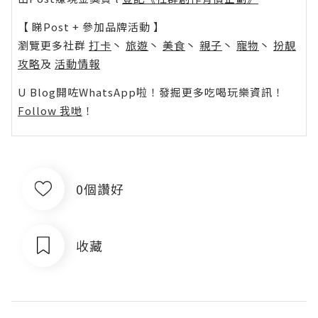
【 睇Post + 參加品牌活動 】
瀏覽更多社群
打卡
丶
旅遊
丶
美食
丶
親子
丶
寵物
丶
扮靚
攻略
及
活動情報
U Blog開咗WhatsApp啦！發掘更多吃喝玩樂資訊！
Follow 我哋
！
0個讚好
收藏