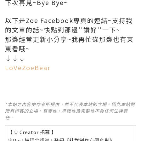
下次再見~Bye Bye~
以下是Zoe Facebook專頁的連結~支持我
的文章的話~快點到那邊''讚好''一下~
那邊經常更新小分享~我再忙碌那邊也有東
東看哦~
↓↓↓
LoVeZoeBear
*本站之內容由作者所提供，並不代表本站的立場。因此本站對
所有博客的立場、真實性、準確性及完整性不負任何法律責
任。
【 U Creator 招募 】
出Post賺現金獎賞 l
登記《社群創作有價企劃》