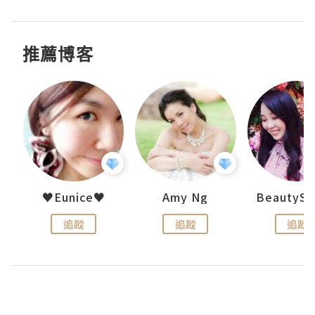
推薦博客
h 夏沫
♥Eunice♥
Amy Ng
追蹤
追蹤
追蹤