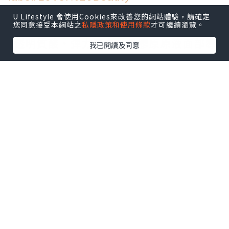
U Lifestyle 會使用Cookies來改善您的網站體驗，請確定
您同意接受本網站之
私隱政策和使用條款
才可繼續瀏覽。
而今次Bb LABORATORIES將會贊助
''透明質酸‧彈力蛋白‧骨膠原原液面部導
我已閱讀及同意
入療程(30分鐘)''
總共十個名額(總值HK$6,500)
參加方法好簡單：
1. 必須讚好Bb LABORATORIES專頁：
https://www.facebook.com/pages/Bb
-LABORATORIES/167685293312758?
fref=ts
2. 當然也要讚好ZOELOVEZOE專頁：
https://www.facebook.com/LoVeZoe
Bear
3. 讚好Facebook個post 同係留言度Tag
你其中一位朋友。