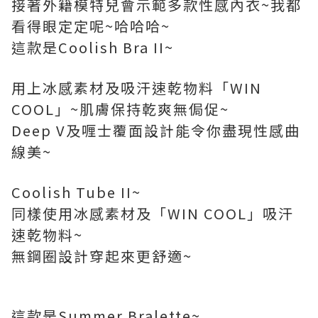
接著外籍模特兒會示範多款性感內衣~我都
看得眼定定呢~哈哈哈~
這款是Coolish Bra II~
用上冰感素材及吸汗速乾物料「WIN
COOL」~肌膚保持乾爽無侷促~
Deep V及喱士覆面設計能令你盡現性感曲
線美~
Coolish Tube II~
同樣使用冰感素材及「WIN COOL」吸汗
速乾物料~
無鋼圈設計穿起來更舒適~
這款是Summer Bralette~