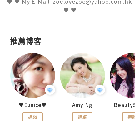
♥ ♥ My E-Mail :zoelovezoe@yahoo.com.hk 
♥ ♥
推薦博客
h 夏沫
♥Eunice♥
Amy Ng
追蹤
追蹤
追蹤