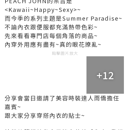
PEACH JOHN的宗旨是
<Kawaii~Happy~Sexy>~
而今季的系列主題是Summer Paradise~
不論內衣跟便服都充滿熱帶色彩~
先來看看專門店每個角落的商品~
內穿外用應有盡有~真的眼花撩亂~
點擊圖片放大
+12
分享會當日邀請了美容時裝達人雨僑擔任
嘉賓~
跟大家分享穿搭內衣的貼士~