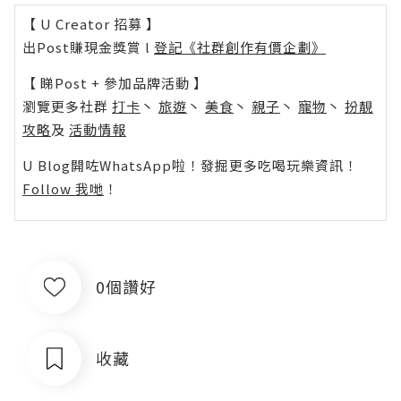
【 U Creator 招募 】
出Post賺現金獎賞 l
登記《社群創作有價企劃》
【 睇Post + 參加品牌活動 】
瀏覽更多社群
打卡
丶
旅遊
丶
美食
丶
親子
丶
寵物
丶
扮靚
攻略
及
活動情報
U Blog開咗WhatsApp啦！發掘更多吃喝玩樂資訊！
Follow 我哋
！
0個讚好
收藏