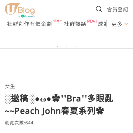
會員登記
社群創作有價企劃
社群熱話
成為U Creato
更多
女生
░邀稿░●ω●✿''Bra''多眼亂
~~Peach John春夏系列✿
瀏覽次數:644