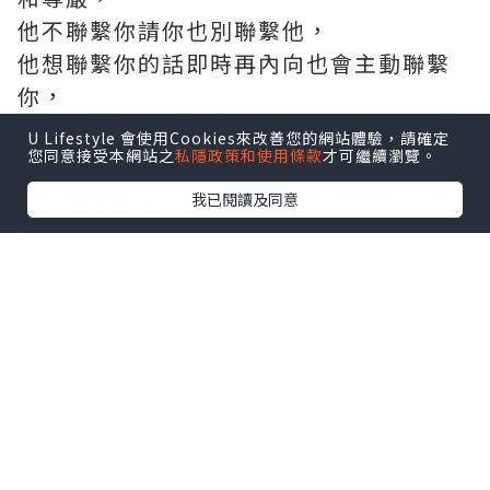
他不聯繫你請你也別聯繫他，
他想聯繫你的話即時再內向也會主動聯繫
你，
他不想找你即時你威逼利誘也未必能讓他
U Lifestyle 會使用Cookies來改善您的網站體驗，請確定
您同意接受本網站之
私隱政策和使用條款
才可繼續瀏覽。
主動真心聯繫你，
你不顧臉皮去主動反而讓他覺得自己好有
我已閱讀及同意
魅力。
想要對方愛你並不是靠討好和卑微，
如果你在一段關係裡總覺得患得患失那麼
表示你處在低位，
那麼對方才是這段關係的主導者。
所以當他對妳沒有了新鮮感和發現你沒有
了價值，
你們面臨分手的機會很大，