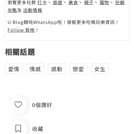
瀏覽更多社群
打卡
丶
旅遊
丶
美食
丶
親子
丶
寵物
丶
扮靚
攻略
及
活動情報
U Blog開咗WhatsApp啦！發掘更多吃喝玩樂資訊！
Follow 我哋
！
相關話題
愛情
情感
感動
戀愛
女生
0個讚好
收藏