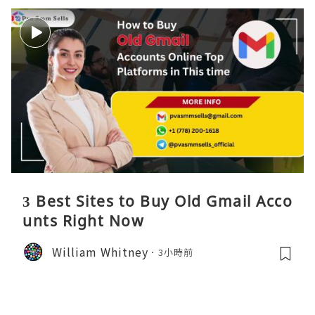
3 Best Sites to Buy Old Gmail Acco
unts Right Now
William Whitney
3小時前