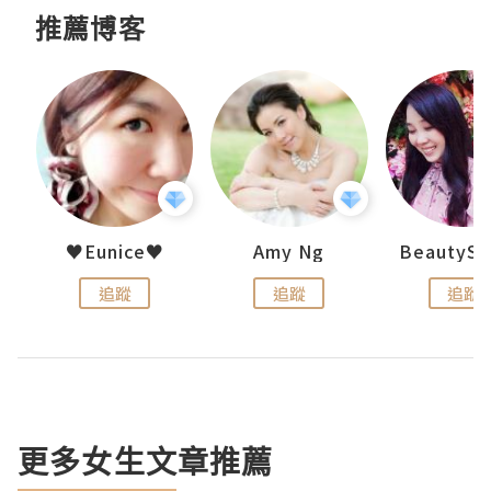
推薦博客
h 夏沫
♥Eunice♥
Amy Ng
追蹤
追蹤
追蹤
更多女生文章推薦