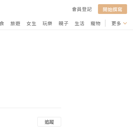
會員登記
開始撰寫
食
旅遊
女生
玩樂
親子
生活
寵物
行山
更多
打卡
追蹤