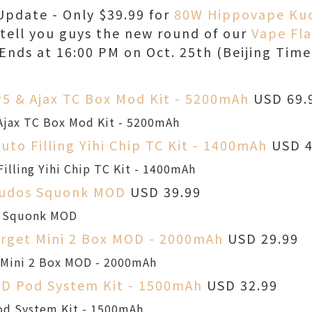
pdate - Only $39.99 for
80W Hippovape Ku
 tell you guys the new round of our
Vape Fla
 Ends at 16:00 PM on Oct. 25th (Beijing Time
5 & Ajax TC Box Mod Kit - 5200mAh
USD 69.
uto Filling Yihi Chip TC Kit - 1400mAh
USD 4
udos Squonk MOD
USD 39.99
rget Mini 2 Box MOD - 2000mAh
USD 29.99
D Pod System Kit - 1500mAh
USD 32.99