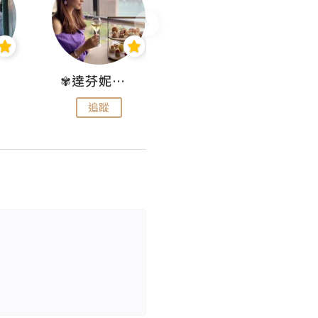
✾達芬妮•愛孩子•愛生活✾
wendysugar享受生活gogogo
追蹤
追蹤