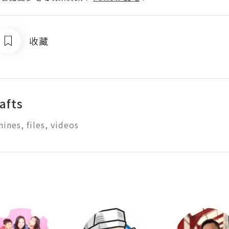
收藏
afts
ines, files, videos