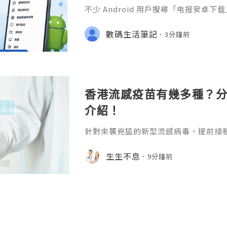
不少 Android 用戶搜尋「电报安卓
成安裝便可以立即使用。實際上，新手
裝之後，例如 APK 無法開啟、收不到
數碼生活筆記
3分鐘前
通知，或者重新安裝後不知道應該登入
香港流感疫苗有幾多種？分情
介紹！
針對來襲兇猛的新型流感病毒，提前接
的核心手段，打哪些？怎麼打？香港流
準就能得到清晰完整的答案。一、按價型
生生不息
9分鐘前
香港流感疫苗有幾多種？根據不同的劃
同。三價疫苗包含2種A型流感病毒抗原（H
流感病毒抗原（Victoria譜系），
低流感發病及相關併發