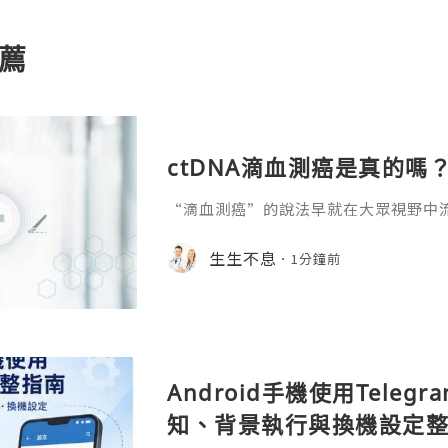
薦
ctDNA滴血測癌是真的嗎
“滴血測癌”的說法早就在大眾視野中
一腫瘤標誌物作用的宣傳，讓越來越多
有懷疑態度，隨著液體活檢技術的不斷發
生生不息
1分鐘前
血測癌方案逐漸成熟，ctDNA滴血測
的面紗，再結合科學原理和臨床應用案例
NA技術的核心科學邏輯ctDNA滴血
依據佐證。腫瘤細胞的主動
Android手機使用Tele
知、背景執行與換機設定