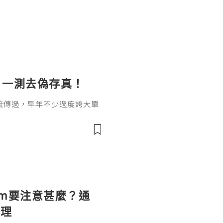
？一測去偽存真！
流傳過，早年不少過度誇大單
的人對這類驗血查癌的技術抱
展，基於ctDNA的新一代滴
癌是真的嗎？為大家揭開它神秘
去得到清晰的答案。1.ctD
測癌是真的嗎？真的，且有科學
gram要注意甚麼？通
整理