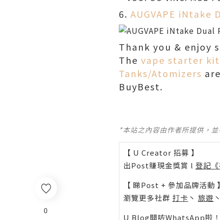
6.
AUGVAPE iNtake D
Thank you & enjoy 
The
vape starter kit
Tanks/Atomizers
are
BuyBest.
*本站之內容由作者所提供，
【 U Creator 招募 】
出Post賺現金獎賞 l
登記《
【 睇Post + 參加品牌活動 
瀏覽更多社群
打卡
丶
旅遊
0
U Blog開咗WhatsAp