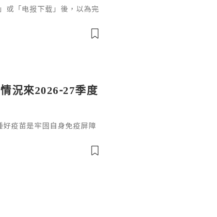
下载」或「电报下载」後，以為完
最常遇到的問題通常發生在安
登入驗證碼、訊息有到但沒有
還是重新註冊
況來2026-27季度
種好疫苗是牢固自身免疫屏障
感疫苗有幾多種？結合分類標
維度劃分1.三價流感疫苗‌：
分準則，種類數量標識都各不
1N1、H3N2）+1種B型
防護覆蓋主流流行毒株，能有效降