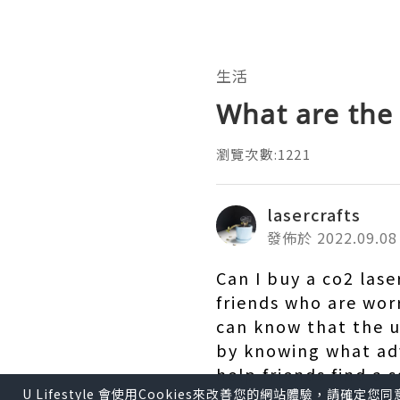
生活
What are the
瀏覽次數:1221
lasercrafts
發佈於 2022.09.08
Can I buy a co2 las
friends who are worr
can know that the ut
by knowing what ad
help friends find a 
U Lifestyle 會使用Cookies來改善您的網站體驗，請確定