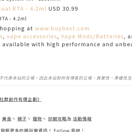
ual RTA - 4.2ml
USD 30.99
shopping at
www.buybest.com
s
,
vape accessories
,
Vape Mods/Batteries
, 
 available with high performance and unbea
並不代表本站的立場。因此本站對所有博客的立場、真實性、準確性
社群創作有價企劃》
】
丶
美食
丶
親子
丶
寵物
丶
扮靚攻略
及
活動情報
p啦！發掘更多吃喝玩樂資訊！
Follow 我哋
！