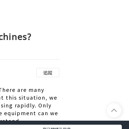
chines?
追蹤
 There are many
t this situation, we
asing rapidly. Only
he equipment can we
erstand.