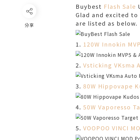
Buybest
Flash Sale
U
Glad and excited to
are listed as below.
分享
1.
120W Innokin MVP
2.
Vsticking VKsma A
3.
80W Hippovape K
4.
50W Vaporesso Ta
5.
VOOPOO VINCI MO