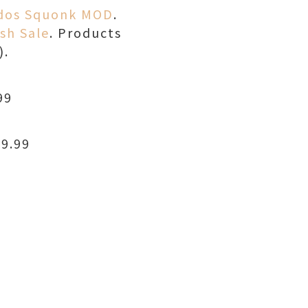
dos Squonk MOD
.
sh Sale
. Products
).
99
9.99