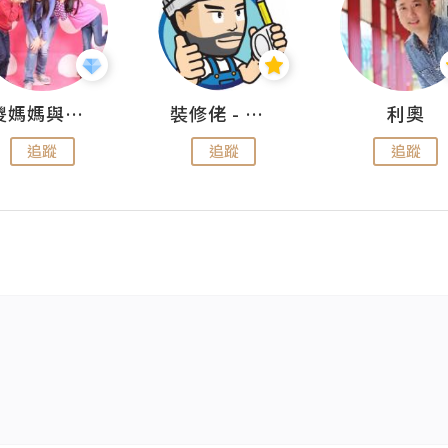
儍媽媽與兩隻小魔怪之家
裝修佬 - 香港一站式網上裝修平台
利奧
追蹤
追蹤
追蹤