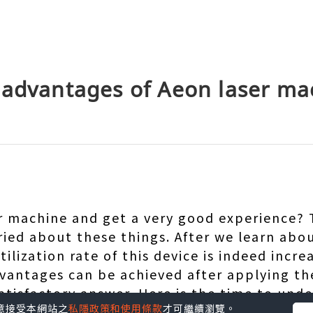
 advantages of Aeon laser ma
er machine and get a very good experience?
ied about these things. After we learn abou
ilization rate of this device is indeed incre
vantages can be achieved after applying t
satisfactory answer. Here is the time to und
您同意接受本網站之
私隱政策和使用條款
才可繼續瀏覽。