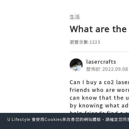
生活
What are the
瀏覽次數:1223
lasercrafts
發佈於 2022.09.08
Can I buy a co2 las
friends who are worr
can know that the ut
by knowing what ad
help friends find a 
U Lifestyle 會使用Cookies來改善您的網站體驗，請確定
The advantages of 