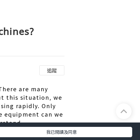
chines?
追蹤
 There are many
t this situation, we
asing rapidly. Only
he equipment can we
erstand.
我已閱讀及同意
 Clean Pack Design