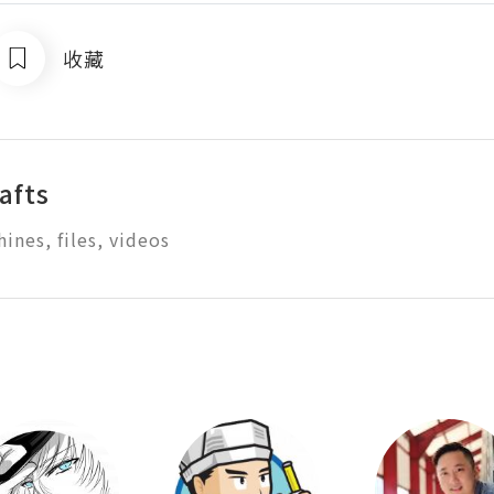
收藏
afts
ines, files, videos