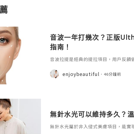
薦
音波一年打幾次？正版Ulth
指南！
音波拉提是經典的提拉項目，用戶反饋
楚後續該按什麼頻率補打才能長期維持
結合正版儀器的作用原理和臨牀經驗就能
enjoybeautiful
46分鐘前
波的核心抗衰邏輯大家常說的音波和超聲刀
線音波拉皮，它的核心原理是利用高強
精準作用於面部淺層肌肉下方的SMAS
接收縮，實現即時的緊緻提升效果
無針水光可以維持多久？溫
無針水光屬於非入侵式美膚項目，能實
精華輸送到皮膚真皮層，操作便捷且完