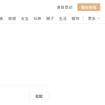
會員登記
開始撰寫
食
旅遊
女生
玩樂
親子
生活
寵物
行山
更多
打卡
追蹤