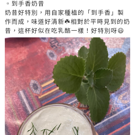
▫️到手香奶昔
奶昔好特別，用自家種植的「到手香」製
作而成，味道好清新☘️相對於平時見到的奶
昔，這杯好似在吃乳酪一樣！好特別呀😃