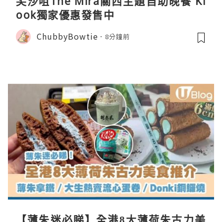
尖沙咀The Mira關西主題自助晚餐 Kl
ook獨家優惠發售中
ChubbyBowtie
8分鐘前
【薄朱迷必睇】全港8大薄荷朱古力美