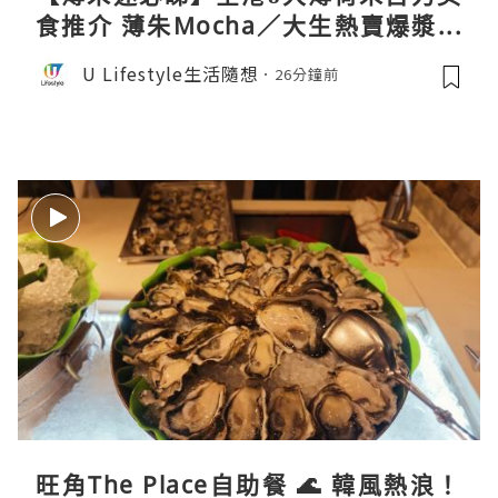
食推介 薄朱Mocha／大生熱賣爆漿蛋
卷／Donki銅鑼燒
U Lifestyle生活隨想
26分鐘前
旺角The Place自助餐 🌊 韓風熱浪！