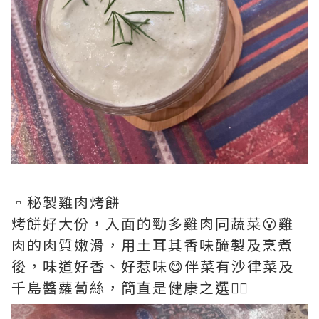
▫️秘製雞肉烤餅
烤餅好大份，入面的勁多雞肉同蔬菜😮雞
肉的肉質嫩滑，用土耳其香味醃製及烹煮
後，味道好香、好惹味😋伴菜有沙律菜及
千島醬蘿蔔絲，簡直是健康之選👍🏻