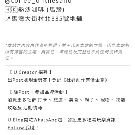
@coffee_onthesand
🇭🇰熱沙咖啡 (馬灣)
📍馬灣大街村北335號地舖
*本站之內容由作者所提供，並不代表本站的立場。因此本站對
所有博客的立場、真實性、準確性及完整性不負任何法律責
任。
【 U Creator 招募 】
出Post賺現金獎賞 l
登記《社群創作有價企劃》
【 睇Post + 參加品牌活動 】
瀏覽更多社群
打卡
丶
旅遊
丶
美食
丶
親子
丶
寵物
丶
扮靚
攻略
及
活動情報
U Blog開咗WhatsApp啦！發掘更多吃喝玩樂資訊！
Follow 我哋
！