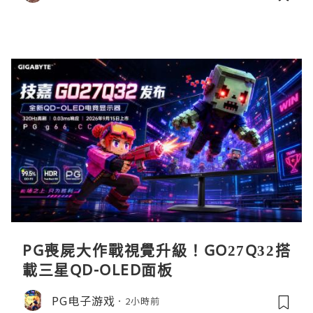
PG喪屍大作戰視覺升級！GO27Q32搭
載三星QD-OLED面板
PG电子游戏
2小時前