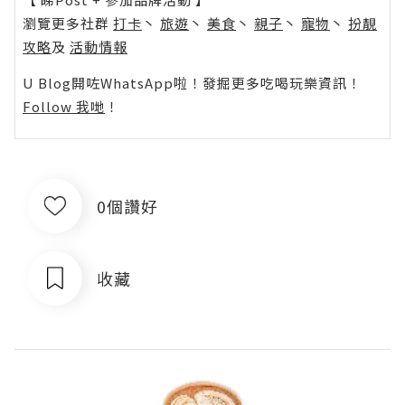
瀏覽更多社群
打卡
丶
旅遊
丶
美食
丶
親子
丶
寵物
丶
扮靚
攻略
及
活動情報
U Blog開咗WhatsApp啦！發掘更多吃喝玩樂資訊！
Follow 我哋
！
0個讚好
收藏