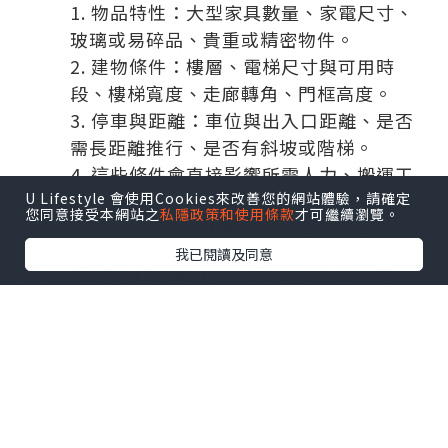
物品特性：大型家具數量、家電尺寸、
玻璃或易碎品、貴重或精密物件。
建物條件：樓層、電梯尺寸與可用時
段、樓梯寬度、走廊轉角、門框高度。
停車與距離：車位與出入口距離、是否
需長距離推行、是否有斜坡或階梯。
這些條件會直接影響所需人力、搬運工
U Lifestyle 會使用Cookies來改善您的網站體驗，請確定
具、保護材料與作業時間。條件越清楚，後
您同意接受本網站之
私隱政策和使用條款
才可繼續瀏覽。
續安排越穩定，也更能避免追加成本。
我已閱讀及同意
二、包裝與標示，是降低破損率
的核心
搬運的破損多源自「箱內位移」與「外部
擠壓」。建議以原則處理：
重量分配：重物使用小箱（書籍、餐
具），輕物使用大箱（衣物、寢具）。