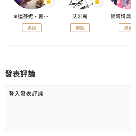
點滴
✾達芬妮•愛孩子•愛生活✾
艾米莉
追蹤
追蹤
追蹤
發表評論
登入
發表評論