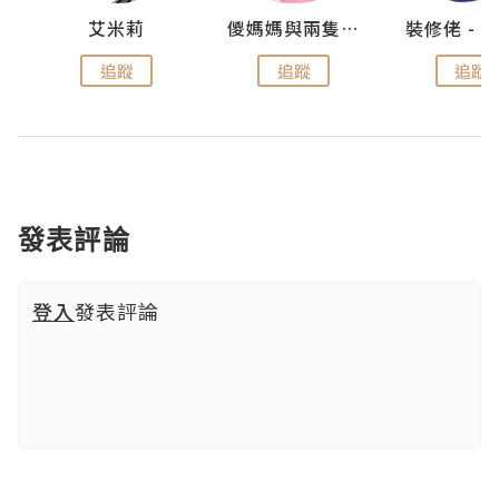
點滴
艾米莉
儍媽媽與兩隻小魔怪之家
追蹤
追蹤
追蹤
發表評論
登入
發表評論