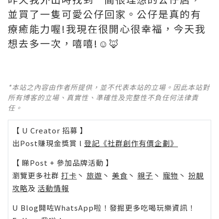
並買了一隻可愛公仔回家。公仔是真的有
療癒能力喔!我現在很開心很幸福，今天我
想去多一次，嘻嘻!☺️🦊
*本站之內容由作者所提供，並不代表本站的立場。因此本站對
所有博客的立場、真實性、準確性及完整性不負任何法律責
任。
【 U Creator 招募 】
出Post賺現金獎賞 l
登記《社群創作有價企劃》
【 睇Post + 參加品牌活動 】
瀏覽更多社群
打卡
丶
旅遊
丶
美食
丶
親子
丶
寵物
丶
扮靚
攻略
及
活動情報
U Blog開咗WhatsApp啦！發掘更多吃喝玩樂資訊！