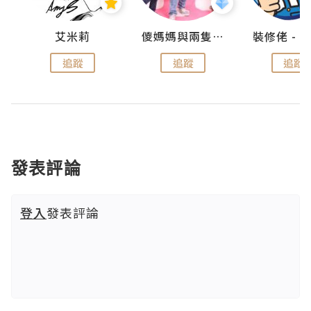
點滴
艾米莉
儍媽媽與兩隻小魔怪之家
追蹤
追蹤
追蹤
發表評論
登入
發表評論