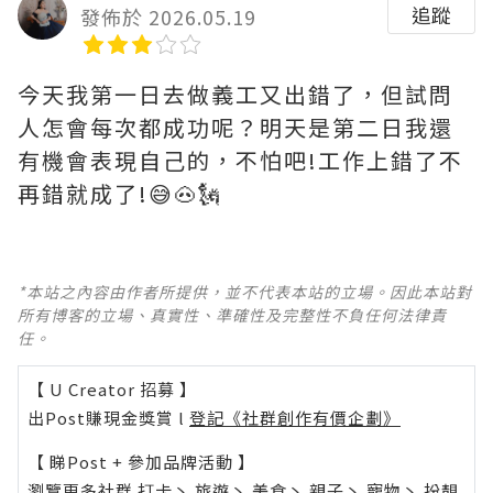
追蹤
發佈於 2026.05.19
今天我第一日去做義工又出錯了，但試問
人怎會每次都成功呢？明天是第二日我還
有機會表現自己的，不怕吧!工作上錯了不
再錯就成了!😅🐽🗽
*本站之內容由作者所提供，並不代表本站的立場。因此本站對
所有博客的立場、真實性、準確性及完整性不負任何法律責
任。
【 U Creator 招募 】
出Post賺現金獎賞 l
登記《社群創作有價企劃》
【 睇Post + 參加品牌活動 】
瀏覽更多社群
打卡
丶
旅遊
丶
美食
丶
親子
丶
寵物
丶
扮靚