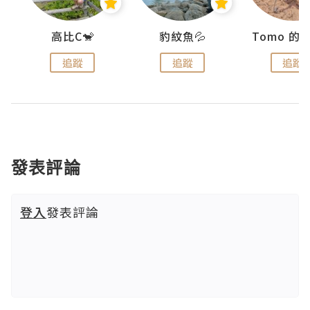
)
高比C🐒
豹紋魚💦
追蹤
追蹤
追蹤
發表評論
登入
發表評論