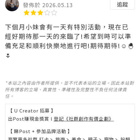
追蹤
發佈於 2026.05.13
下個月小妹會有一天有特別活動，現在已
經好期待那一天的來臨了!希望到時可以準
備充足和順利快樂地進行吧!期待期待!☺️🐣
🌷
*本站之內容由作者所提供，並不代表本站的立場。因此本站對
所有博客的立場、真實性、準確性及完整性不負任何法律責
任。
【 U Creator 招募 】
出Post賺現金獎賞 l
登記《社群創作有價企劃》
【 睇Post + 參加品牌活動 】
瀏覽更多社群
打卡
丶
旅遊
丶
美食
丶
親子
丶
寵物
丶
扮靚