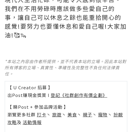
我們在不用勞碌時應該做多些愛自己的
事，讓自己可以休息之餘也能重拾開心的
感覺!要努力也要懂休息和愛自己喔!大家加
油!🥰🦦
*本站之內容由作者所提供，並不代表本站的立場。因此本站對
所有博客的立場、真實性、準確性及完整性不負任何法律責
任。
【 U Creator 招募 】
出Post賺現金獎賞 l
登記《社群創作有價企劃》
【 睇Post + 參加品牌活動 】
瀏覽更多社群
打卡
丶
旅遊
丶
美食
丶
親子
丶
寵物
丶
扮靚
攻略
及
活動情報