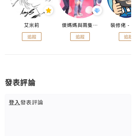
點滴
艾米莉
儍媽媽與兩隻小魔怪之家
追蹤
追蹤
追蹤
發表評論
登入
發表評論