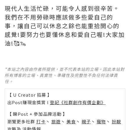
現代人生活忙碌，可能令人感到很辛苦。
我們在不用勞碌時應該做多些愛自己的
事，讓自己可以休息之餘也能重拾開心的
感覺!要努力也要懂休息和愛自己喔!大家加
油!🥰🦦
*本站之內容由作者所提供，並不代表本站的立場。因此本站對
所有博客的立場、真實性、準確性及完整性不負任何法律責
任。
【 U Creator 招募 】
出Post賺現金獎賞 l
登記《社群創作有價企劃》
【 睇Post + 參加品牌活動 】
瀏覽更多社群
打卡
丶
旅遊
丶
美食
丶
親子
丶
寵物
丶
扮靚
攻略
及
活動情報