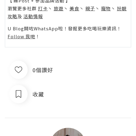
【 睇Post + 參加品牌活動 】
瀏覽更多社群
打卡
丶
旅遊
丶
美食
丶
親子
丶
寵物
丶
扮靚
攻略
及
活動情報
U Blog開咗WhatsApp啦！發掘更多吃喝玩樂資訊！
Follow 我哋
！
0個讚好
收藏