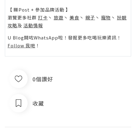
【 睇Post + 參加品牌活動 】
瀏覽更多社群
打卡
丶
旅遊
丶
美食
丶
親子
丶
寵物
丶
扮靚
攻略
及
活動情報
U Blog開咗WhatsApp啦！發掘更多吃喝玩樂資訊！
Follow 我哋
！
0個讚好
收藏