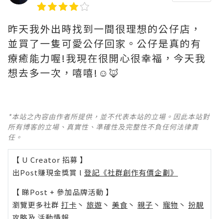
昨天我外出時找到一間很理想的公仔店，
並買了一隻可愛公仔回家。公仔是真的有
療癒能力喔!我現在很開心很幸福，今天我
想去多一次，嘻嘻!☺️🦊
*本站之內容由作者所提供，並不代表本站的立場。因此本站對
所有博客的立場、真實性、準確性及完整性不負任何法律責
任。
【 U Creator 招募 】
出Post賺現金獎賞 l
登記《社群創作有價企劃》
【 睇Post + 參加品牌活動 】
瀏覽更多社群
打卡
丶
旅遊
丶
美食
丶
親子
丶
寵物
丶
扮靚
攻略
及
活動情報