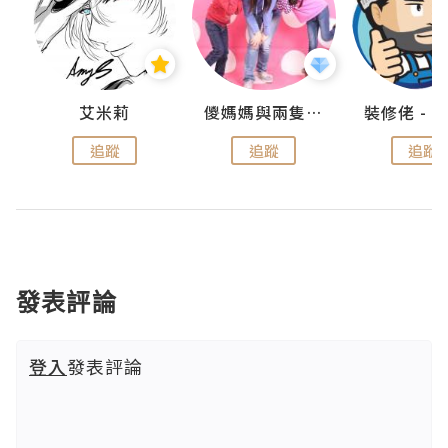
點滴
艾米莉
儍媽媽與兩隻小魔怪之家
追蹤
追蹤
追蹤
發表評論
登入
發表評論