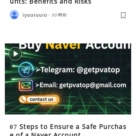
unts: Benefits and Risks
iyuoiuuio
2小時前
07 Steps to Ensure a Safe Purchas
e of a Naver Account ...