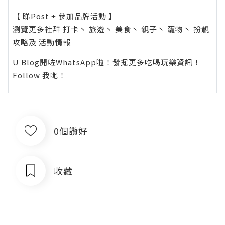
【 睇Post + 參加品牌活動 】
瀏覽更多社群
打卡
丶
旅遊
丶
美食
丶
親子
丶
寵物
丶
扮靚
攻略
及
活動情報
U Blog開咗WhatsApp啦！發掘更多吃喝玩樂資訊！
Follow 我哋
！
0個讚好
收藏