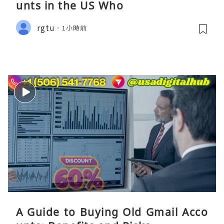
unts in the US Who
rgtu
1小時前
A Guide to Buying Old Gmail Acco