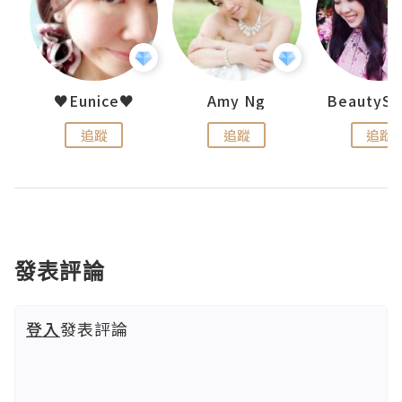
h 夏沫
♥Eunice♥
Amy Ng
追蹤
追蹤
追蹤
發表評論
登入
發表評論