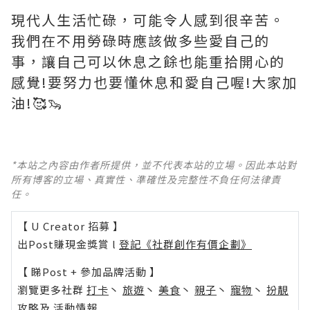
現代人生活忙碌，可能令人感到很辛苦。
我們在不用勞碌時應該做多些愛自己的
事，讓自己可以休息之餘也能重拾開心的
感覺!要努力也要懂休息和愛自己喔!大家加
油!🥰🦦
*本站之內容由作者所提供，並不代表本站的立場。因此本站對
所有博客的立場、真實性、準確性及完整性不負任何法律責
任。
【 U Creator 招募 】
出Post賺現金獎賞 l
登記《社群創作有價企劃》
【 睇Post + 參加品牌活動 】
瀏覽更多社群
打卡
丶
旅遊
丶
美食
丶
親子
丶
寵物
丶
扮靚
攻略
及
活動情報