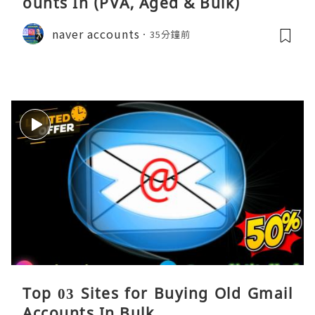
ounts In (PVA, Aged & Bulk)
naver accounts
35分鐘前
Top 03 Sites for Buying Old Gmail
Accounts In Bulk