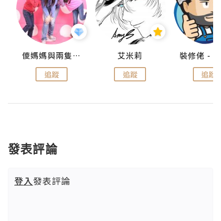
點滴
儍媽媽與兩隻小魔怪之家
艾米莉
追蹤
追蹤
追蹤
發表評論
登入
發表評論