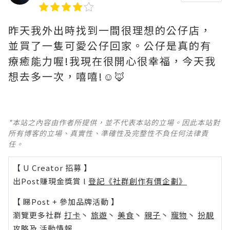
昨天我外出時找到一間很理想的公仔店，
並買了一隻可愛公仔回家。公仔是真的有
療癒能力喔!我現在很開心很幸福，今天我
想去多一次，嘻嘻!☺️🦊
*本站之內容由作者所提供，並不代表本站的立場。因此本站對
所有博客的立場、真實性、準確性及完整性不負任何法律責
任。
【 U Creator 招募 】
出Post賺現金獎賞 l
登記《社群創作有價企劃》
【 睇Post + 參加品牌活動 】
瀏覽更多社群
打卡
丶
旅遊
丶
美食
丶
親子
丶
寵物
丶
扮靚
攻略
及
活動情報