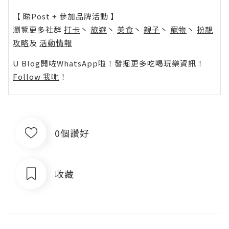
【 睇Post + 參加品牌活動 】
瀏覽更多社群
打卡
丶
旅遊
丶
美食
丶
親子
丶
寵物
丶
扮靚
攻略
及
活動情報
U Blog開咗WhatsApp啦！發掘更多吃喝玩樂資訊！
Follow 我哋
！
0個讚好
收藏