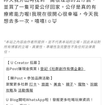
並買了一隻可愛公仔回家。公仔是真的有
療癒能力喔!我現在很開心很幸福，今天我
想去多一次，嘻嘻!☺️🦊
*本站之內容由作者所提供，並不代表本站的立場。因此本站對
所有博客的立場、真實性、準確性及完整性不負任何法律責
任。
【 U Creator 招募 】
出Post賺現金獎賞 l
登記《社群創作有價企劃》
【 睇Post + 參加品牌活動 】
瀏覽更多社群
打卡
丶
旅遊
丶
美食
丶
親子
丶
寵物
丶
扮靚
攻略
及
活動情報
U Blog開咗WhatsApp啦！發掘更多吃喝玩樂資訊！