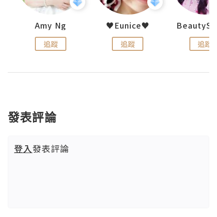
h 夏沫
Amy Ng
♥Eunice♥
追蹤
追蹤
追蹤
發表評論
登入
發表評論