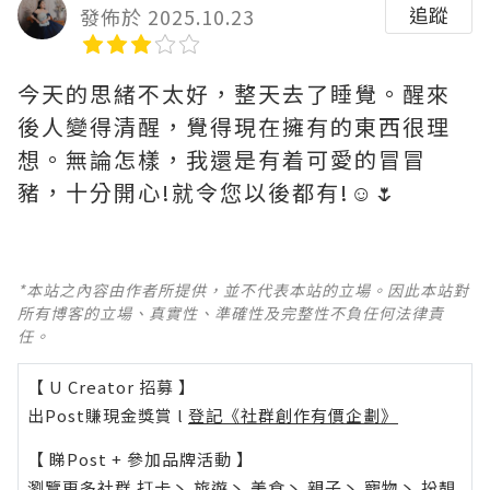
追蹤
發佈於 2025.10.23
今天的思緒不太好，整天去了睡覺。醒來
後人變得清醒，覺得現在擁有的東西很理
想。無論怎樣，我還是有着可愛的冒冒
豬，十分開心!就令您以後都有!☺️🌷
*本站之內容由作者所提供，並不代表本站的立場。因此本站對
所有博客的立場、真實性、準確性及完整性不負任何法律責
任。
【 U Creator 招募 】
出Post賺現金獎賞 l
登記《社群創作有價企劃》
【 睇Post + 參加品牌活動 】
瀏覽更多社群
打卡
丶
旅遊
丶
美食
丶
親子
丶
寵物
丶
扮靚