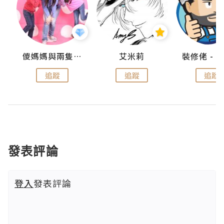
點滴
儍媽媽與兩隻小魔怪之家
艾米莉
追蹤
追蹤
追蹤
發表評論
登入
發表評論