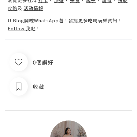
瀏覽更多社群
打卡
丶
旅遊
丶
美食
丶
親子
丶
寵物
丶
扮靚
攻略
及
活動情報
U Blog開咗WhatsApp啦！發掘更多吃喝玩樂資訊！
Follow 我哋
！
0個讚好
收藏