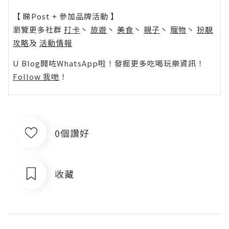
【 睇Post + 參加品牌活動 】
瀏覽更多社群
打卡
丶
旅遊
丶
美食
丶
親子
丶
寵物
丶
扮靚
攻略
及
活動情報
U Blog開咗WhatsApp啦！發掘更多吃喝玩樂資訊！
Follow 我哋
！
0個讚好
收藏