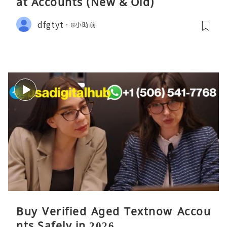
at Accounts (New & Old)
dfgtyt
8小時前
Buy Verified Aged Textnow Accou
nts Safely in 2026