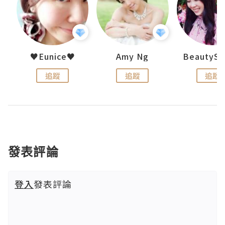
h 夏沫
♥Eunice♥
Amy Ng
追蹤
追蹤
追蹤
發表評論
登入
發表評論