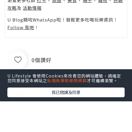
瀏覽更多社群
打卡
丶
旅遊
丶
美食
丶
親子
丶
寵物
丶
扮靚
攻略
及
活動情報
U Blog開咗WhatsApp啦！發掘更多吃喝玩樂資訊！
Follow 我哋
！
0個讚好
U Lifestyle 會使用Cookies來改善您的網站體驗，請確定
您同意接受本網站之
私隱政策和使用條款
才可繼續瀏覽。
收藏
我已閱讀及同意