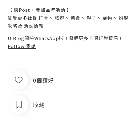
【 睇Post + 參加品牌活動 】
瀏覽更多社群
打卡
丶
旅遊
丶
美食
丶
親子
丶
寵物
丶
扮靚
攻略
及
活動情報
U Blog開咗WhatsApp啦！發掘更多吃喝玩樂資訊！
Follow 我哋
！
0個讚好
收藏