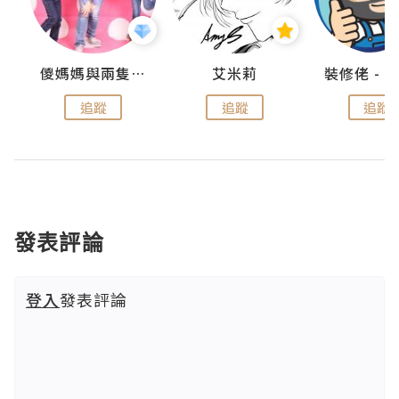
點滴
儍媽媽與兩隻小魔怪之家
艾米莉
追蹤
追蹤
追蹤
發表評論
登入
發表評論