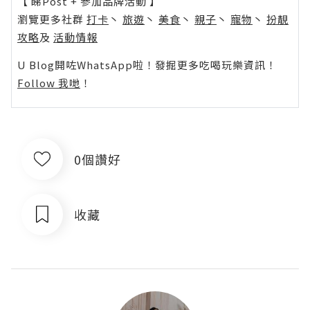
【 睇Post + 參加品牌活動 】
瀏覽更多社群
打卡
丶
旅遊
丶
美食
丶
親子
丶
寵物
丶
扮靚
攻略
及
活動情報
U Blog開咗WhatsApp啦！發掘更多吃喝玩樂資訊！
Follow 我哋
！
0個讚好
收藏