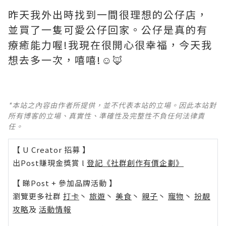
昨天我外出時找到一間很理想的公仔店，
並買了一隻可愛公仔回家。公仔是真的有
療癒能力喔!我現在很開心很幸福，今天我
想去多一次，嘻嘻!☺️🦊
*本站之內容由作者所提供，並不代表本站的立場。因此本站對
所有博客的立場、真實性、準確性及完整性不負任何法律責
任。
【 U Creator 招募 】
出Post賺現金獎賞 l
登記《社群創作有價企劃》
【 睇Post + 參加品牌活動 】
瀏覽更多社群
打卡
丶
旅遊
丶
美食
丶
親子
丶
寵物
丶
扮靚
攻略
及
活動情報