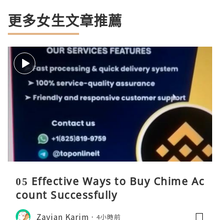
更多女生文章推薦
05 Effective Ways to Buy Chime Ac
count Successfully
Zavian Karim
4小時前