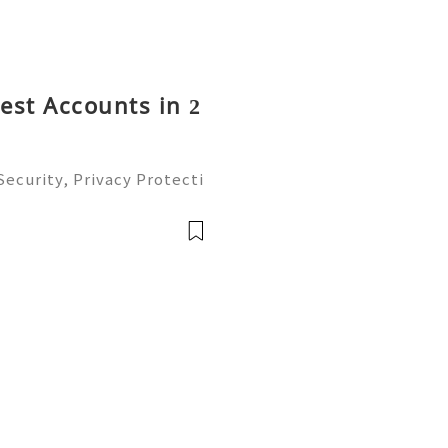
rest Accounts in 2
ecurity, Privacy Protecti
ment Guide (2026) 💫💎💲
mer Support 💫💎💲💫🌐✨
💲💫🌐✨💎Tele