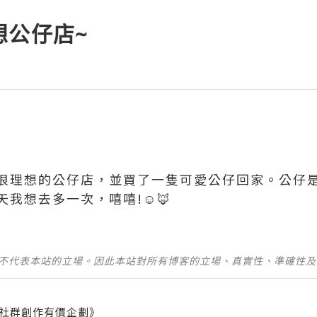
想公仔店~
很理想的公仔店，並買了一隻可愛公仔回家。公仔是
我想去多一次，嘻嘻!☺️🦊
並不代表本站的立場。因此本站對所有博客的立場、真實性、準確性
社群創作有價企劃》