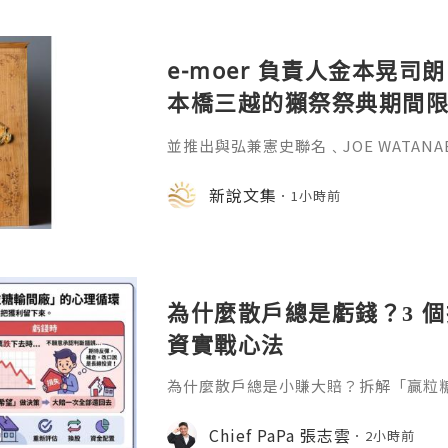
e-moer 負責人金本晃司朗
本橋三越的獺祭祭典期間
金属的東京銀器工匠一同
並推出與弘兼憲史聯名﹑JOE WATAN
系列﹑東京銀器製銀杯﹑與山田翔太製
化。e-moer 旗下飾品及銀器品牌「JOEKR
新說文集
1小時前
日至 26 日（週三至週二）期間，在
期間限定店——「藝術與獺祭、獺祭與
參展，展現日本手工藝之美。日本傳統
計呈
為什麼散戶總是虧錢？3 
資實戰心法
為什麼散戶總是小賺大賠？拆解「贏粒
態、套牢變長線等投資心理陷阱，結合 Chi
建立更客觀的買賣換股、換位思考與投
Chief PaPa 張志雲
2小時前