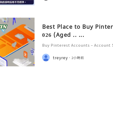
Best Place to Buy Pinte
026 (Aged .. ...
Buy Pinterest Accounts – Account S
on & Responsible Platform Manage
💫🌐✨💎Fast & Reliable 24/7 Custo
treyrey
2小時前
💎WhatsApp :+1 (506) 541-7768 💫