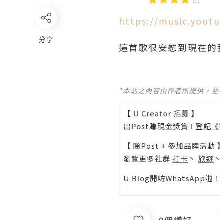
https://music.you
分享
這首歌很安慰到現在的我
*本站之內容由作者所提供，
【 U Creator 招募 】
出Post賺現金獎賞 l
登記《
【 睇Post + 參加品牌活動 
瀏覽更多社群
打卡
丶
旅遊
U Blog開咗WhatsAp
0個讚好