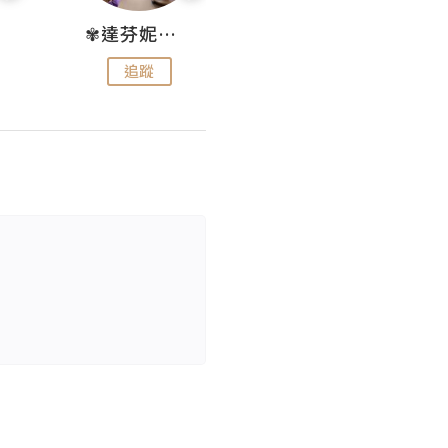
✾達芬妮•愛孩子•愛生活✾
wendysugar享受生活gogogo
追蹤
追蹤