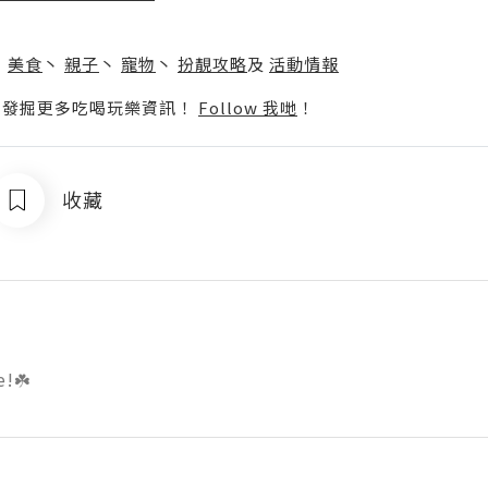
】
丶
美食
丶
親子
丶
寵物
丶
扮靚攻略
及
活動情報
p啦！發掘更多吃喝玩樂資訊！
Follow 我哋
！
收藏
e!☘️