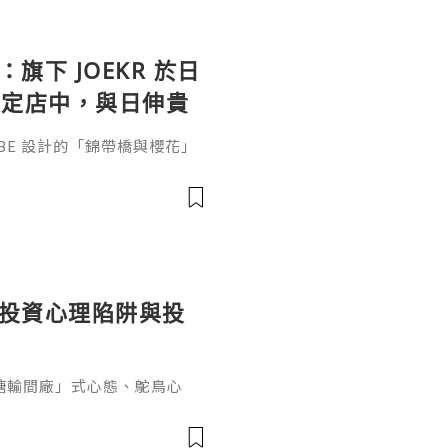
：旗下 JOEKR 於日
限定店中，與日伸貴
參展
ABE 設計的「錦帶橋與櫻花」
作的酒器，推廣日本清酒文
」，於 2026 年 5 月 13
日本橋三越本店舉行的「獺祭」
藝術」中，聯同東京銀器職人
同意與日本酒文化，日現代設
個投資心理陷阱與投
糖輸間廠」式心態、鴕鳥心
ef PaPa 投資思維，幫你
資管理框架。