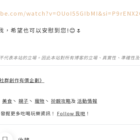
tube.com/watch?v=OUoI55GIbMI&si=P9rENX
，希望也可以安慰到您!😊🌷
並不代表本站的立場。因此本站對所有博客的立場、真實性、準確性
社群創作有價企劃》
】
丶
美食
丶
親子
丶
寵物
丶
扮靚攻略
及
活動情報
p啦！發掘更多吃喝玩樂資訊！
Follow 我哋
！
收藏