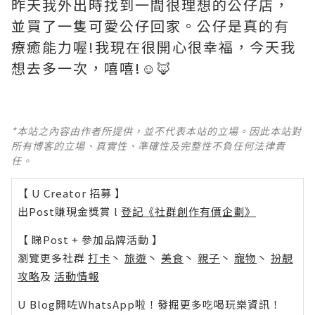
昨天我外出時找到一間很理想的公仔店，
並買了一隻可愛公仔回家。公仔是真的有
療癒能力喔!我現在很開心很幸福，今天我
想去多一次，嘻嘻!☺️🦊
*本站之內容由作者所提供，並不代表本站的立場。因此本站對
所有博客的立場、真實性、準確性及完整性不負任何法律責
任。
【 U Creator 招募 】
出Post賺現金獎賞 l
登記《社群創作有價企劃》
【 睇Post + 參加品牌活動 】
瀏覽更多社群
打卡
丶
旅遊
丶
美食
丶
親子
丶
寵物
丶
扮靚
攻略
及
活動情報
U Blog開咗WhatsApp啦！發掘更多吃喝玩樂資訊！