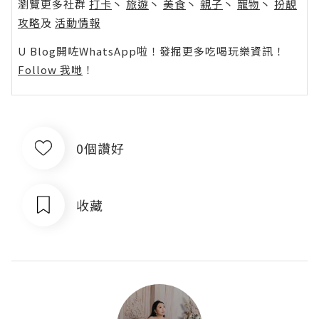
瀏覽更多社群
打卡
丶
旅遊
丶
美食
丶
親子
丶
寵物
丶
扮靚
攻略
及
活動情報
U Blog開咗WhatsApp啦！發掘更多吃喝玩樂資訊！
Follow 我哋
！
0個讚好
收藏