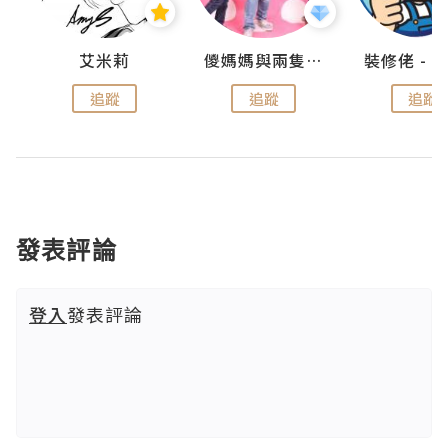
點滴
艾米莉
儍媽媽與兩隻小魔怪之家
追蹤
追蹤
追蹤
發表評論
登入
發表評論