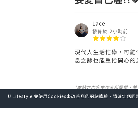
Lace
發佈於 2小時前
現代人生活忙碌，可能
息之餘也能重拾開心的感
*本站之內容由作者所提供，
U Lifestyle 會使用Cookies來改善您的網站體驗，請確定
【 U Creator 招募 】
出Post賺現金獎賞 l
登記《
【 睇Post + 參加品牌活動 
瀏覽更多社群
打卡
丶
旅遊