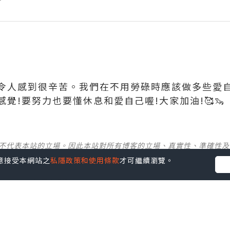
令人感到很辛苦。我們在不用勞碌時應該做多些愛
覺!要努力也要懂休息和愛自己喔!大家加油!🥰🦦
並不代表本站的立場。因此本站對所有博客的立場、真實性、準確性
您同意接受本網站之
私隱政策和使用條款
才可繼續瀏覽。
社群創作有價企劃》
】
丶
美食
丶
親子
丶
寵物
丶
扮靚攻略
及
活動情報