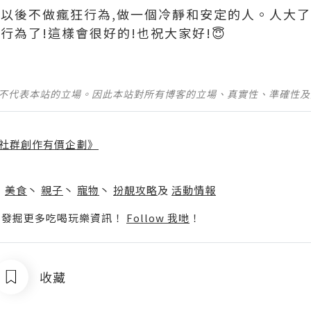
定以後不做瘋狂行為,做一個冷靜和安定的人。人大
行為了!這樣會很好的!也祝大家好!😇
並不代表本站的立場。因此本站對所有博客的立場、真實性、準確性
社群創作有價企劃》
】
丶
美食
丶
親子
丶
寵物
丶
扮靚攻略
及
活動情報
p啦！發掘更多吃喝玩樂資訊！
Follow 我哋
！
收藏