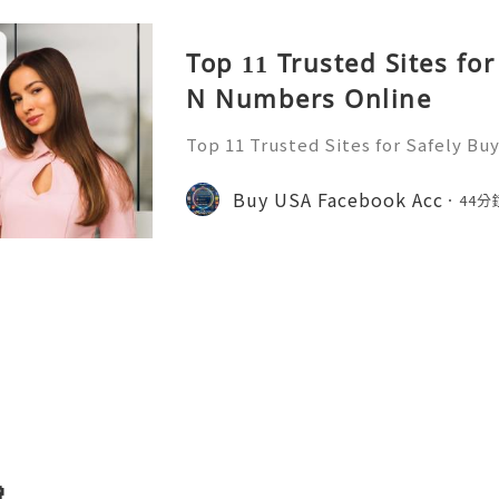
Top 11 Trusted Sites for
N Numbers Online
Top 11 Trusted Sites for Safely B
Buy SSN Numbers Introduction In 
nal identification frameworks serve
Buy USA Facebook Acc
44分
astructure for civic parti
