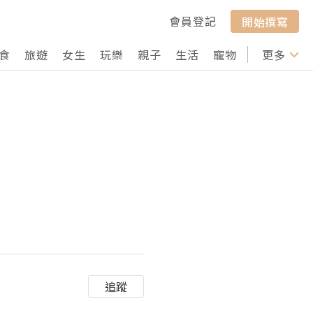
會員登記
開始撰寫
食
旅遊
女生
玩樂
親子
生活
寵物
行山
更多
打卡
追蹤