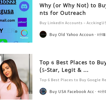
Why (or Why Not) to Bu
nts for Outreach
Buy LinkedIn Accounts – AcckingU
economy, professional networkin
ant than ever. AcckingUSA.com Pla
Buy Old Yahoo Accoun
8分鐘
a crucial role in connecting
Top 6 Best Places to B
(5-Star, Legit & …
Top 6 Best Places to Buy Google R
Buy Google Reviews Introduction I
omy, public review systems act as c
Buy USA Facebook Acc
40分
consumer decision-mak