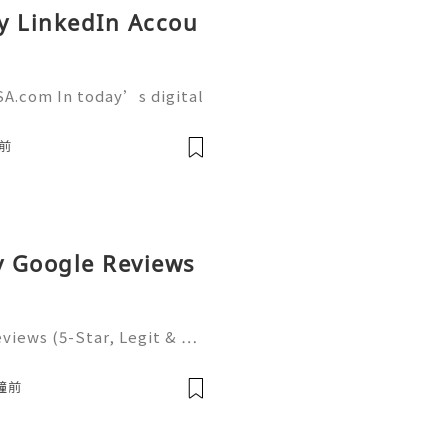
y LinkedIn Accou
SA.com In today’s digital
g has become more import
tforms like LinkedIn play
前
uy Google Reviews
eviews (5-Star, Legit & …
n the modern digital econ
ritical infrastructure for
鐘前