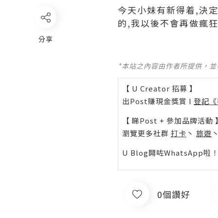
今天小妹有新得着,決
的,我以後不會再做瘋狂
分享
*本站之內容由作者所提供，
【 U Creator 招募 】
出Post賺現金獎賞 l
登記《
【 睇Post + 參加品牌活動 
瀏覽更多社群
打卡
丶
旅遊
U Blog開咗WhatsAp
0個讚好