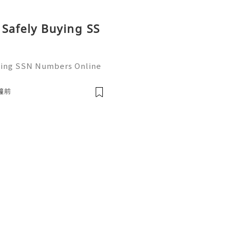
 Safely Buying SS
uying SSN Numbers Online
the United States, perso
 as the foundational infr
鐘前