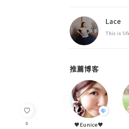
Lace
This is lif
推薦博客
0
LoveCath 夏沫
♥Eunice♥