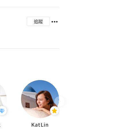
追蹤
杜
KatLin
Missmiki 米奇小姐