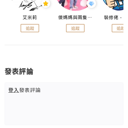
點滴
艾米莉
儍媽媽與兩隻小魔怪之家
追蹤
追蹤
追蹤
發表評論
登入
發表評論