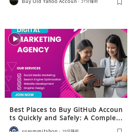
Buy Old Yahoo Accoun
27分鐘前
Best Places to Buy GitHub Accoun
ts Quickly and Safely: A Complete
Guide
usasmmitshop
29分鐘前