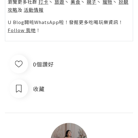
瀏覽更多社群
打卡
丶
旅遊
丶
美食
丶
親子
丶
寵物
丶
扮靚
攻略
及
活動情報
U Blog開咗WhatsApp啦！發掘更多吃喝玩樂資訊！
Follow 我哋
！
0個讚好
收藏