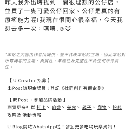
昨天我外出時找到一間很理想的公仔店，
並買了一隻可愛公仔回家。公仔是真的有
療癒能力喔!我現在很開心很幸福，今天我
想去多一次，嘻嘻!☺️🦊
*本站之內容由作者所提供，並不代表本站的立場。因此本站對
所有博客的立場、真實性、準確性及完整性不負任何法律責
任。
【 U Creator 招募 】
出Post賺現金獎賞 l
登記《社群創作有價企劃》
【 睇Post + 參加品牌活動 】
瀏覽更多社群
打卡
丶
旅遊
丶
美食
丶
親子
丶
寵物
丶
扮靚
攻略
及
活動情報
U Blog開咗WhatsApp啦！發掘更多吃喝玩樂資訊！