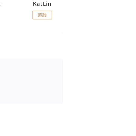
杜
KatLin
Missmiki 米奇小姐
追蹤
追蹤