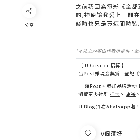
之前我因為電影《金都
的,神便讓我愛上一間
錢時也只是買這間時裝店
分享
*本站之內容由作者所提供，
【 U Creator 招募 】
出Post賺現金獎賞 l
登記《
【 睇Post + 參加品牌活動 
瀏覽更多社群
打卡
丶
旅遊
U Blog開咗WhatsAp
0個讚好