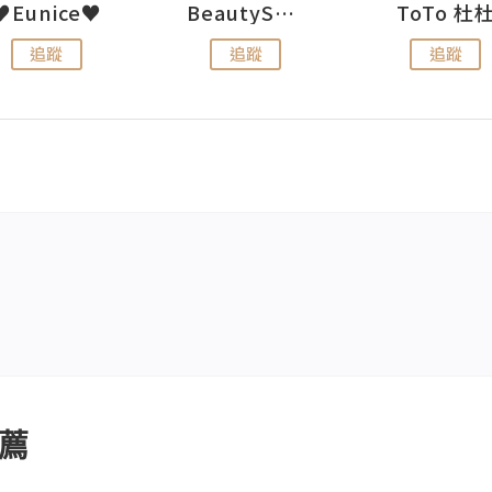
♥Eunice♥
BeautySearch
ToTo 杜
追蹤
追蹤
追蹤
薦