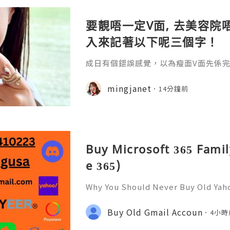
要靚唔一定V面, 去美容院唔
入來記著以下呢三個字！
成日有個錯誤感覺，以為瘦面V面先係完美
咗Bare做Ohio呢一個療程 😱估唔到！
療程係=做Duo Tite + Oligio 呢2
mingjanet
14分鐘前
Buy Microsoft 365 Famil
e 365)
Why You Should Never Buy Old Yah
ntinues to be used by millions of 
onal communication, business cor
Buy Old Gmail Accoun
4小時
ccount recovery. Because of