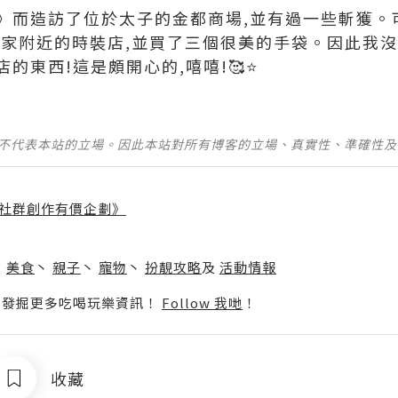
》而造訪了位於太子的金都商場,並有過一些斬獲。
在家附近的時裝店,並買了三個很美的手袋。因此我沒
的東西!這是頗開心的,嘻嘻!🥰⭐
並不代表本站的立場。因此本站對所有博客的立場、真實性、準確性
社群創作有價企劃》
】
丶
美食
丶
親子
丶
寵物
丶
扮靚攻略
及
活動情報
p啦！發掘更多吃喝玩樂資訊！
Follow 我哋
！
收藏