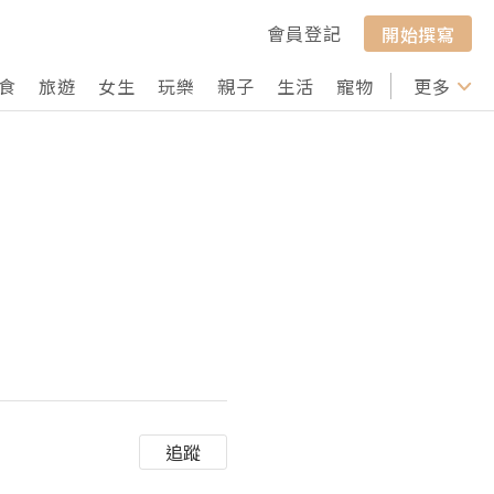
會員登記
開始撰寫
食
旅遊
女生
玩樂
親子
生活
寵物
行山
更多
打卡
追蹤