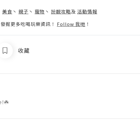
】
丶
美食
丶
親子
丶
寵物
丶
扮靚攻略
及
活動情報
p啦！發掘更多吃喝玩樂資訊！
Follow 我哋
！
收藏
e!☘️