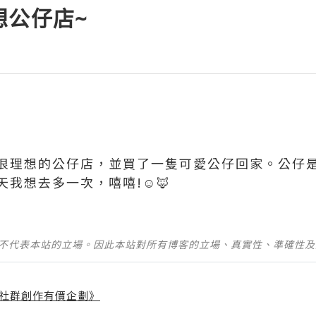
想公仔店~
很理想的公仔店，並買了一隻可愛公仔回家。公仔是
我想去多一次，嘻嘻!☺️🦊
並不代表本站的立場。因此本站對所有博客的立場、真實性、準確性
社群創作有價企劃》