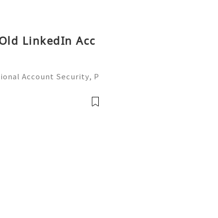
 Old LinkedIn Acc
ional Account Security, P
 Management (Complete Gu
iable 24/7 Customer Suppo
 541-7