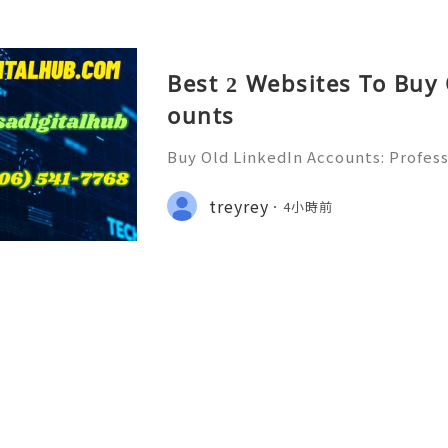
Best 2 Websites To Buy
ounts
Buy Old LinkedIn Accounts: Profess
rivacy Protection & Responsible
ide 2026) 💫💎💲💫🌐✨💎Fast & Rel
treyrey
4小時前
rt 💫💎💲💫🌐✨💎WhatsApp :+1 (506)