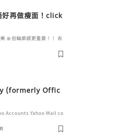
好再做瘦面！click
 🎀但輪廓感更重要！！ 去
做一次已經勁有效果！ Ohio
部機 ✨簡直係天衣無縫!
y (formerly Offic
oo Accounts Yahoo Mail co
people worldwide for pers
respondence, and online a
前