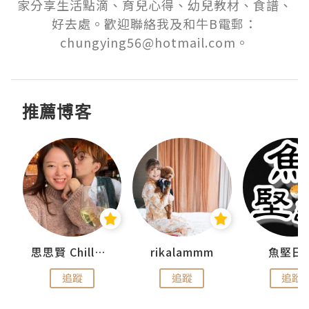
家分享生活點滴、育兒心得、幼兒教材、食譜、
好去處。歡迎聯絡我及和牛B電郵：
chungying56@hotmail.com。
推薦博客
urnal
思思賢 ChillMyBabe
rikalammm
魚堅日
追蹤
追蹤
追蹤