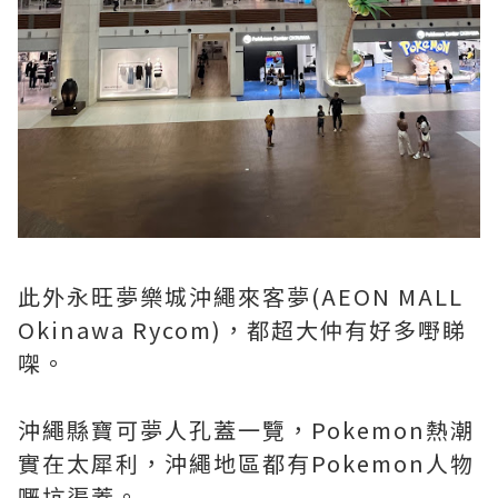
此外永旺夢樂城沖繩來客夢(AEON MALL
Okinawa Rycom)，都超大仲有好多嘢睇
㗎。
沖繩縣寶可夢人孔蓋一覽，Pokemon熱潮
實在太犀利，沖繩地區都有Pokemon人物
嘅坑渠蓋。