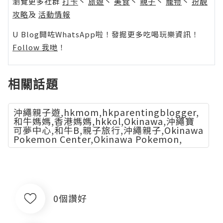
瀏覽更多社群
打卡
丶
旅遊
丶
美食
丶
親子
丶
寵物
丶
扮靚
攻略
及
活動情報
U Blog開咗WhatsApp啦！發掘更多吃喝玩樂資訊！
Follow 我哋
！
相關話題
沖繩親子遊,hkmom,hkparentingblogger,
和牛媽媽,香港媽媽,hkkol,Okinawa,沖繩寶
可夢中心,和牛B,親子旅行,沖繩親子,Okinawa
Pokemon Center,Okinawa Pokemon,
0個讚好