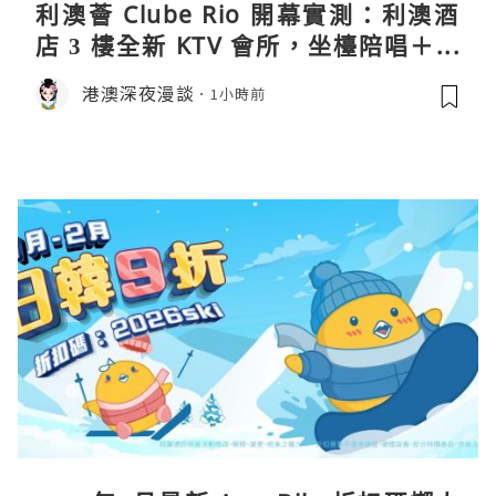
利澳薈 Clube Rio 開幕實測：利澳酒
店 3 樓全新 KTV 會所，坐檯陪唱＋水
療套票一次過睇
港澳深夜漫談
1小時前