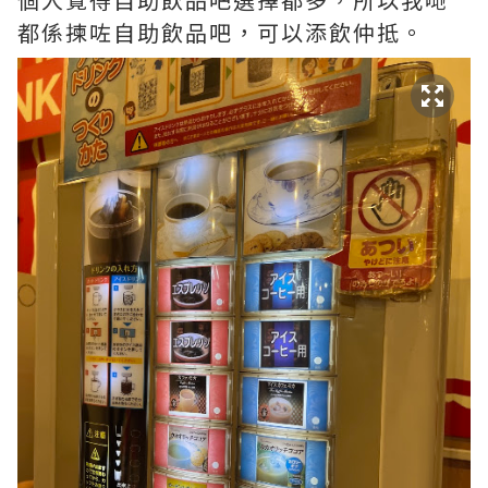
都係揀咗自助飲品吧，可以添飲仲抵。