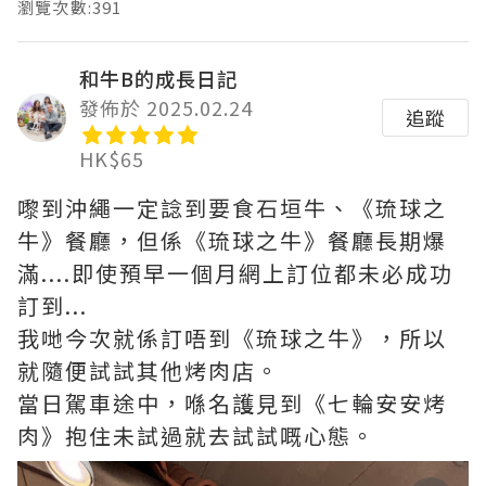
瀏覽次數:391
和牛B的成長日記
發佈於 2025.02.24
追蹤
HK$65
嚟到沖繩一定諗到要食石垣牛、《琉球之
牛》餐廳，但係《琉球之牛》餐廳長期爆
滿....即使預早一個月網上訂位都未必成功
訂到...
我哋今次就係訂唔到《琉球之牛》，所以
就隨便試試其他烤肉店。
當日駕車途中，喺名護見到《七輪安安烤
肉》抱住未試過就去試試嘅心態。