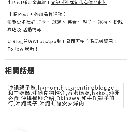
出Post賺現金獎賞 l
登記《社群創作有價企劃》
【 睇Post + 參加品牌活動 】
瀏覽更多社群
打卡
丶
旅遊
丶
美食
丶
親子
丶
寵物
丶
扮靚
攻略
及
活動情報
U Blog開咗WhatsApp啦！發掘更多吃喝玩樂資訊！
Follow 我哋
！
相關話題
沖繩親子遊,hkmom,hkparentingblogger,
和牛媽媽,沖繩食物推介,香港媽媽,hkkol,沖繩
必食,沖繩餐廳介紹,Okinawa,和牛B,親子旅
行,沖繩親子,沖繩七輪安安烤肉,