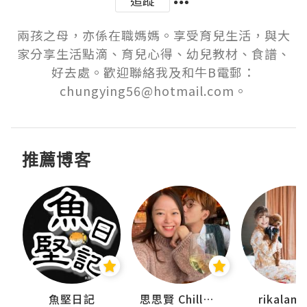
兩孩之母，亦係在職媽媽。享受育兒生活，與大
家分享生活點滴、育兒心得、幼兒教材、食譜、
好去處。歡迎聯絡我及和牛B電郵：
chungying56@hotmail.com。
推薦博客
urnal
魚堅日記
思思賢 ChillMyBabe
rikala