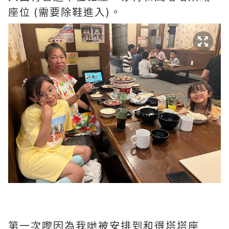
座位 (需要除鞋進入)。
第一次嚟因為我哋被安排到和得塔塔座