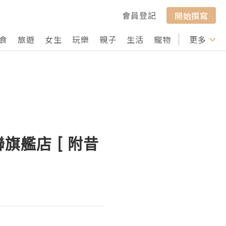
會員登記
開始撰寫
食
旅遊
女生
玩樂
親子
生活
寵物
行山
更多
打卡
旗艦店 [ 附昔