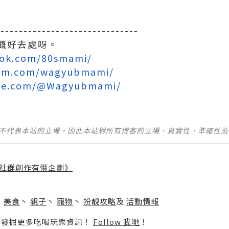
-------------------------------
嘅好去處呀。
ook.com/80smami/
ram.com/wagyubmami/
ube.com/@Wagyubmami/
並不代表本站的立場。因此本站對所有博客的立場、真實性、準確性
社群創作有價企劃》
】
丶
美食
丶
親子
丶
寵物
丶
扮靚攻略
及
活動情報
p啦！發掘更多吃喝玩樂資訊！
Follow 我哋
！