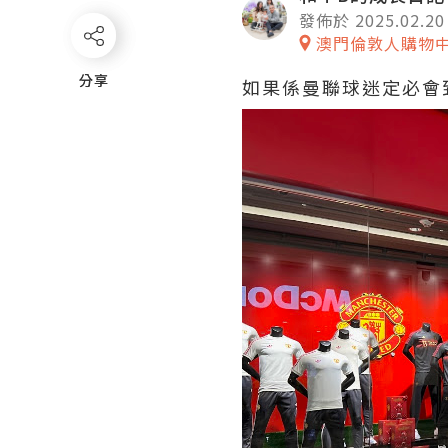
發佈於 2025.02.20
澳門倫敦人購物
分享
分享
如果係曼聯球迷定必會