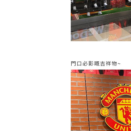
門口必影嘅吉祥物~