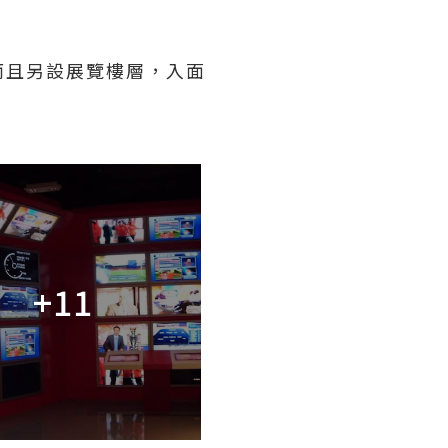
而且另設展覽樓層，入面
+11