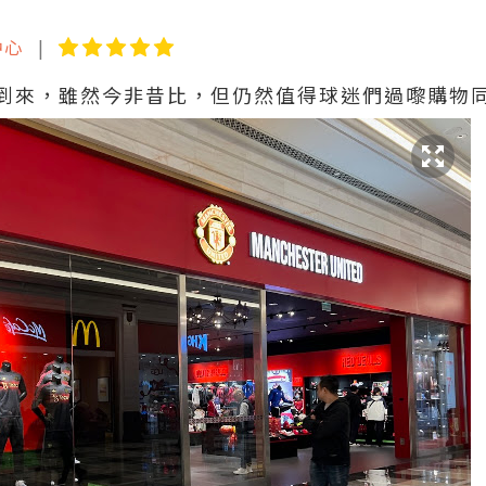
中心
到來，雖然今非昔比，但仍然值得球迷們過嚟購物