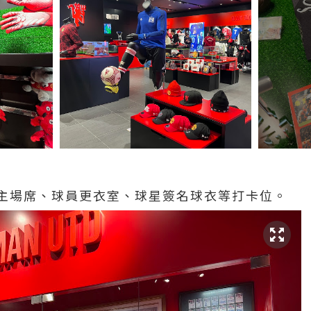
主場席、球員更衣室、球星簽名球衣等打卡位。