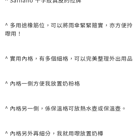
^ Saffiano 十字紋真皮的拉牌
^ 多用途橡筋位，可以將雨傘緊緊箍實，亦方便拎
嚟用！
^ 實用內格，有多個細格，可以完美整理外出用品
^ 內格一側方便我放置奶粉格
^ 內格另一側，係保溫格可放熱水壺或保溫壺。
^ 內格另外再細分，我就用嚟放置奶樽