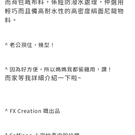
而背包嘅布料，係經防潑水處理，仲選用
輕巧而且備高耐水性的高密度絹面尼龍物
料。
^ 老公孭住，幾型！
^ 因為好方便，所以媽媽我都偷雞用，讚！
而家等我詳細介紹一下啦~
^ FX Creation 嘅出品