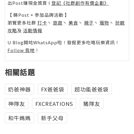
出Post賺現金獎賞 l
登記《社群創作有價企劃》
【 睇Post + 參加品牌活動 】
瀏覽更多社群
打卡
丶
旅遊
丶
美食
丶
親子
丶
寵物
丶
扮靚
攻略
及
活動情報
U Blog開咗WhatsApp啦！發掘更多吃喝玩樂資訊！
Follow 我哋
！
相關話題
奶爸神器
FX爸爸袋
超功能爸爸袋
神隊友
FXCREATIONS
豬隊友
和牛媽媽
新手父母