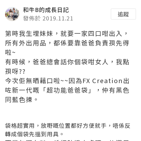
和牛B的成長日記
追蹤
發佈於 2019.11.21
第時我生埋妹妹，就要一家四口咁出入，
所有外出用品，都係要靠爸爸負責孭先得
啦~
有時候，爸爸總會話你個袋咁女人，我點
孭呀??
今次佢無晒藉口啦~~因為FX Creation出
咗新一代嘅「超功能爸爸袋」，仲有黑色
同藍色揀。
袋格超實用，放嘢嘅位置都好方便就手，唔係反
轉成個袋先搵到用具。