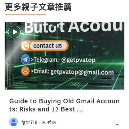
更多親子文章推薦
Guide to Buying Old Gmail Accoun
ts: Risks and 12 Best ...
fgtr7i8
8小時前