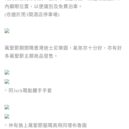
內顯眼位置，以便識別及免費泊車。
(亦適於用3間酒店停車場)
萬聖節期間嘅香港迪士尼樂園，氣氛亦十分好，亦有好
多萬聖節主題商品發售。
^ 阿Jack嘅骷髏手手套
^ 仲有換上萬聖節服嘅高飛同埋布魯圖