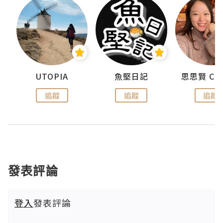
urnal
UTOPIA
魚堅日記
追蹤
追蹤
追蹤
發表評論
登入
發表評論