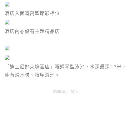
酒店入面嘅萬聖節影相位
酒店內亦設有主題精品店
「迪士尼好萊塢酒店」嘅
鋼琴型泳池，水深最深1.3米，
仲有滑水梯、按摩浴池。
點擊圖片放大