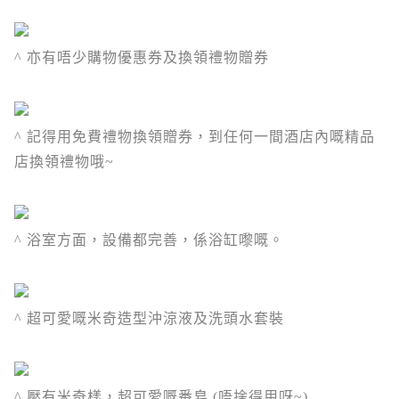
^ 亦有唔少購物優惠券及換領禮物贈券
^ 記得用免費禮物換領贈券，到任何一間酒店內嘅精品
店換領禮物哦~
^ 浴室方面，設備都完善，係浴缸嚟嘅。
^ 超可愛嘅米奇造型沖涼液及洗頭水套裝
^ 壓有米奇樣，超可愛嘅番皂 (唔捨得用呀~)