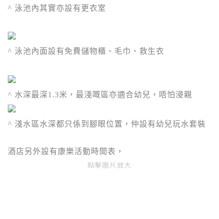
^ 泳池內其實亦設有更衣室
^ 泳池內面設有免費儲物櫃、毛巾、救生衣
^ 水深最深1.3米，最淺嘅區亦適合幼兒，唔怕浸親
^ 淺水區水深都只係到腳眼位置，仲設有幼兒玩水套裝
酒店另外設有康樂活動時間表，
點擊圖片放大