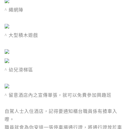
^ 繩網陣
^ 大型積木遊戲
^ 幼兒滑梯區
^ 留意酒店內之宣傳單張，就可以免費參加興趣班
自駕人士入住酒店，記得要通知櫃台職員係有揸車入
嚟。
職員就會為你安排一張停車場通行證，將通行證放於車