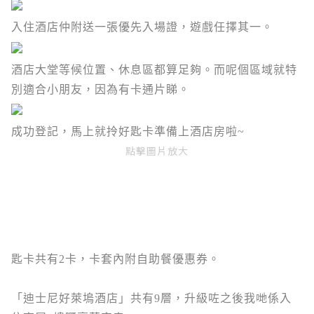
入住酒店仲附送一張優先入場證，遊戲任擇其一。
酒店大堂等候位置、休息區都算足夠。而呢個區域就特
別適合小朋友，因為有卡通片睇。
成功登記，馬上就拎好匙卡準備上酒店房啦~
點擊圖片放大
匙卡共有2卡，卡套內附自助餐優惠券。
「迪士尼好萊塢酒店」共有9層，
升級咗之後我哋係入