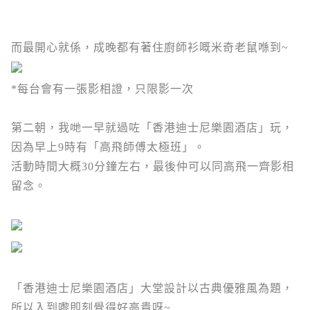
而最開心就係，成晚都有著住廚師衫嘅米奇老鼠喺到~
*每台會有一張影相證，只限影一次
第二朝，我哋一早就過咗「
香港迪士尼樂園酒店」玩，
因為早上9時有「高飛師傅太極班」。
活動時間大概30分鐘左右，最後仲可以同高飛一齊影相
留念。
「
香港迪士尼樂園酒店」大堂設計以古典優雅風為題，
所以入到嚟即刻覺得好高貴呀~