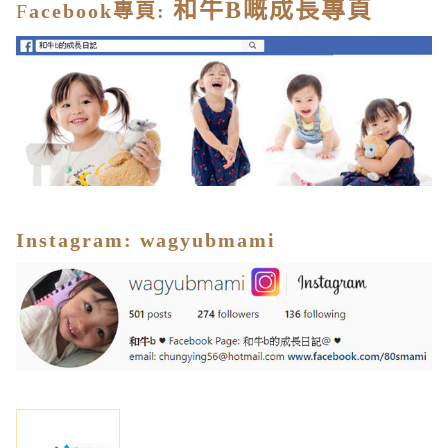
和牛
B
嘅成長專頁
F
acebook
專頁
:
I
nstagram
:
wagyubmami