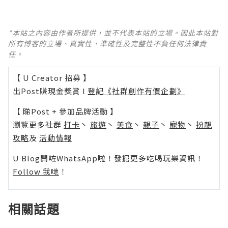
*本站之內容由作者所提供，並不代表本站的立場。因此本站對
所有博客的立場、真實性、準確性及完整性不負任何法律責
任。
【 U Creator 招募 】
出Post賺現金獎賞 l
登記《社群創作有價企劃》
【 睇Post + 參加品牌活動 】
瀏覽更多社群
打卡
丶
旅遊
丶
美食
丶
親子
丶
寵物
丶
扮靚
攻略
及
活動情報
U Blog開咗WhatsApp啦！發掘更多吃喝玩樂資訊！
Follow 我哋
！
相關話題