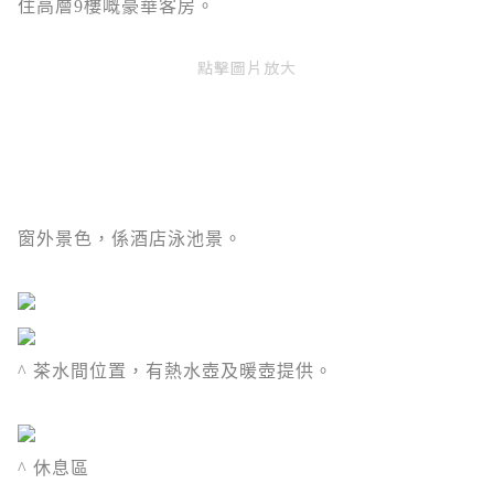
住高層9樓嘅
豪華客房。
點擊圖片放大
窗外景色，係酒店泳池景。
^ 茶水間位置，有熱水壺及暖壺提供。
^ 休息區