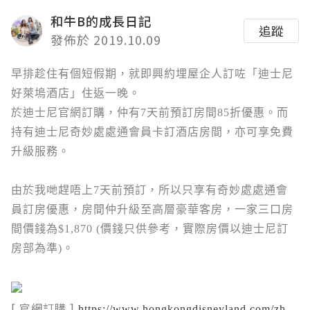
和牛B的成長日記
追蹤
發佈於 2019.10.09
早排趁住有個短假期，就即興約埋屋企人訂咗「迪士尼
好萊塢酒店」住返一晚。
於迪士尼官網訂購，仲有7天前預訂房間85折優惠。而
持有迪士尼奇妙處處通會員卡訂酒店房間，亦可享免費
升級服務。
由於我哋趕唔上7天前預訂，所以只享有奇妙處處通會
員訂房優惠，房間仲升級至
高層豪華客房，一家三口房
間價錢為$1,870 (價錢只供參考，實際房價以迪士尼訂
房部為準)。
[ 官網訂購 ]
https://www.hongkongdisneyland.com/zh-