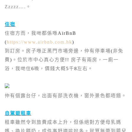
Zzzzz….
。
住宿
住宿方而，我哋都係喺
AirBnB
(
https://www.airbnb.com.hk
)
到訂房。房子喺正黑門市場旁邊，仲有停車場
(
非免
費
)
。位於市中心真心方便
!!
房子有兩房，一廁一
浴，我哋住
6
晚，價錢大概
5
千
8
左右。
仲有個露台仔，出面有部洗衣機，窗外景色都唔錯。
自駕遊租車
租車雖然令到旅費成本上升，但係絕對方便母乳媽
媽、換片餵奶，成件事舒適咗好多。就算無帶到嬰兒