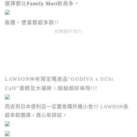
選擇都比
Family Mart
較為多。
飯團、便當都超多款!!
點擊圖片放大
LAWSON仲有
限定嘅商品"
GODIVA x UChi
Café"
蛋糕及大福餅，超超超好味呀
!!!
而去到日本便利店一定要食嘅炸雞小食!!! LAWSON係
超多款選擇，真心有排試。