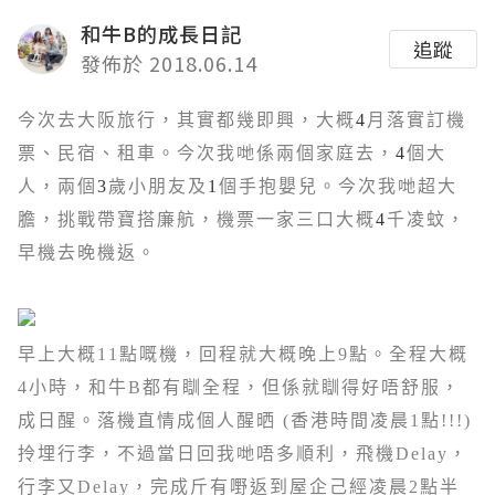
和牛B的成長日記
追蹤
發佈於 2018.06.14
今次去大阪旅行，其實都幾即興，大概
4
月落實訂機
票、民宿、租車。今次我哋係兩個家庭去，
4
個大
人，兩個
3
歲小朋友及
1
個手抱嬰兒。今次我哋超大
膽，挑戰帶寶搭廉航，機票一家三口大概
4
千凌蚊，
早機去晚機返。
早上大概
11
點嘅機，回程就大概晚上
9
點。全程大概
4
小時，和牛
B
都有瞓全程，但係就瞓得好唔舒服，
成日醒。落機直情成個人醒晒
(
香港時間凌晨
1
點
!!!)
拎埋行李，不
過
當日回我哋唔多順利，飛機
Delay
，
行李又
Delay
，完成斤有嘢返到屋企己經凌晨
2
點半