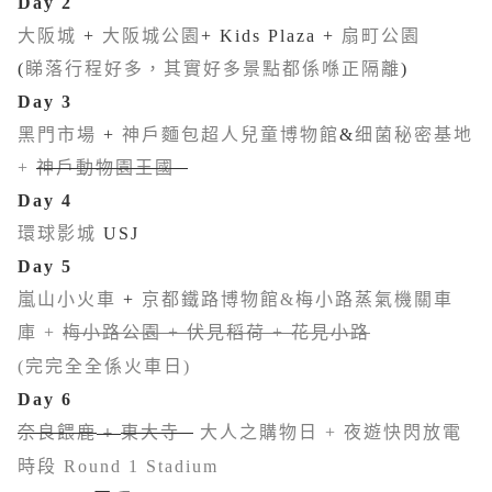
Day 2
大阪城
+
大阪城公園
+ Kids Plaza +
扇町公園
(
睇落行程好多，其實好多景點都係喺正隔離
)
Day 3
黑門市場
+
神戶麵包超人兒童博物館
&
细菌秘密基地
+
神戶動物園王國
Day 4
環球影城
USJ
Day 5
嵐山小火車
+
京都鐵路博物館&
梅小路蒸氣機關車
庫
+
梅小路公園 + 伏見稻荷 + 花見小路
(完完全全係火車日)
Day 6
奈良餵鹿
東大寺
大人之購物日
+
夜遊快閃放電
+
時段
Round 1 Stadium