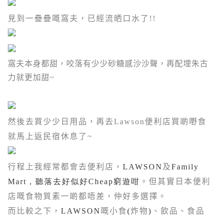
見到一疊疊嘅窩夫，已經流晒口水了!!
窩夫本身都甜，咬落有少少砂糖感沙沙聲，再配埋朱古
力就更加甜~
然後去買少少日用品，再去
Lawson
便利店買啲嘢食
就馬上返民宿休息了
~
行程上我經常都會去便利店，
LAWSON
及
Family
Mart，聽落去好似好Cheap窮遊咁
。但其實日本便利
店嘅食物質素一啲都唔差，仲好多選擇。
而比較之下，
LAWSON
嘅小食
(
炸物
)
、飲品、食品