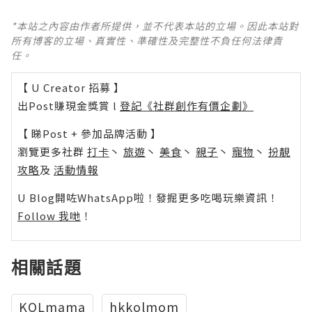
*本站之內容由作者所提供，並不代表本站的立場。因此本站對
所有博客的立場、真實性、準確性及完整性不負任何法律責
任。
【 U Creator 招募 】
出Post賺現金獎賞 l
登記《社群創作有價企劃》
【 睇Post + 參加品牌活動 】
瀏覽更多社群
打卡
丶
旅遊
丶
美食
丶
親子
丶
寵物
丶
扮靚
攻略
及
活動情報
U Blog開咗WhatsApp啦！發掘更多吃喝玩樂資訊！
Follow 我哋
！
相關話題
KOLmama
hkkolmom