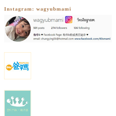
I
nstagram
:
wagyubmami