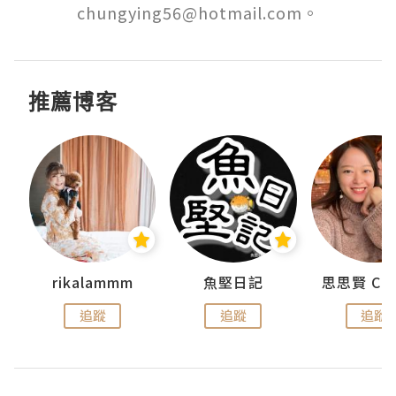
chungying56@hotmail.com。
推薦博客
urnal
rikalammm
魚堅日記
追蹤
追蹤
追蹤