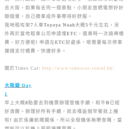
去大阪，如果每去完一個景點，小朋友放晒電想好好
瞓個覺，自己揸車成件事嚟得好舒服。
我哋租咗架
7
人車
Toyoya Noah
大概
5
千元左右，另
外再於當地租車公司申請埋
ETC
，還車時一次過俾橋
費，好方便呢
!
申請左
ETC
好處係，唔需要每次停車
摷錢支付橋費，快捷好多。
關於
Times Car:
http://www.timescar-rental.hk/
大阪遊
Day
1
早上大概
8
點要去到機票辦理登機手續，和牛
B
已經
好清醒。辦理好所有手續，就去嘆返個早餐就上機
啦
!
由於係廉航嘅關係，所以全程機係無嘢食嘅，當
然啦可以於機上面即場購買嘅。