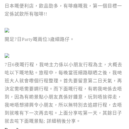
日本嘅便利店，飲品勁多，有啡癮嘅我，第一個目標一
定係試飲所有咖啡!!
開足7日Party嘅兩位3歲細路仔。
7日6夜嘅行程，我哋主力係以小朋友行程為主，大概去
咗以下嘅地點。旅程中，每晚當班細路瞓晒之後，我哋
班大人就會嚟個行程整理。首先要留意第二日天氣，再
決定需唔需要調行程。而下面嘅行程，有啲我哋係去唔
到，因為有啲景點小朋友真係好鍾意，玩到唔捨得走，
我哋唔想掃興令小朋友，所以無特別去追趕行程，去唔
到就唯有下一次再去啦。上面分享咗第一天，其餘日子
就去咗下面嘅景點; 詳細稍後分享。