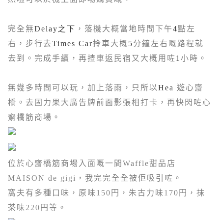
完全無
Delay之下
，落機大概當地時間下午
4
點左
右，步行去
Times Car
拎車大概
5
分鐘左右嘅路程就
去到。完成手續，再揸車返民宿又大概用咗
1
小時。
無幾多時間可以玩，加上落雨，只所以
Hea
遊心齋
橋。去固力果大廣告牌前面影張相打卡，再快閃咗
心
齋橋筋商場。
位於心
齋橋筋商場入面嘅一間Waffle甜品店
MAISON de gigi，我完完全全被佢吸引咗。
窩夫有多種口味，原味150
円，朱古力味170
円，抹
茶味220
円等。