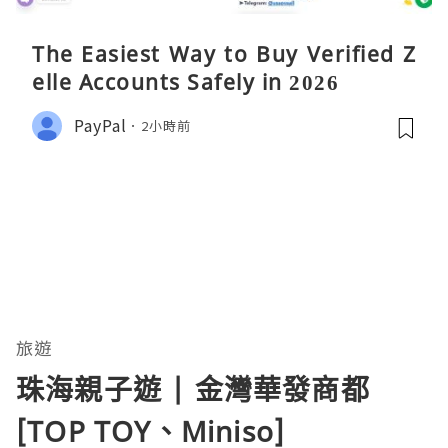
The Easiest Way to Buy Verified Z
elle Accounts Safely in 2026
PayPal
2小時前
旅遊
珠海親子遊 | 金灣華發商都
[TOP TOY、Miniso]