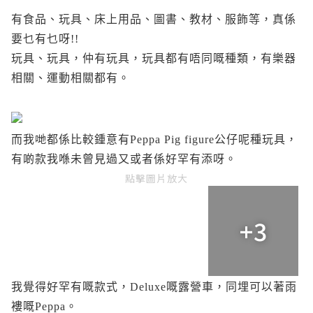
有食品、玩具、床上用品、圖書、教材、服飾等，真係
要乜有乜呀!!
玩具、玩具，仲有玩具，玩具都有唔同嘅種類，有樂器
相關、運動相關都有。
而我哋都係比較鍾意有Peppa Pig figure公仔呢種玩具，
有啲款我喺未曾見過又或者係好罕有添呀。
點擊圖片放大
+3
我覺得好罕有嘅款式，Deluxe嘅露營車，同埋可以著雨
褸嘅Peppa。