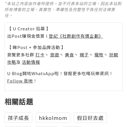
*本站之內容由作者所提供，並不代表本站的立場。因此本站對
所有博客的立場、真實性、準確性及完整性不負任何法律責
任。
【 U Creator 招募 】
出Post賺現金獎賞 l
登記《社群創作有價企劃》
【 睇Post + 參加品牌活動 】
瀏覽更多社群
打卡
丶
旅遊
丶
美食
丶
親子
丶
寵物
丶
扮靚
攻略
及
活動情報
U Blog開咗WhatsApp啦！發掘更多吃喝玩樂資訊！
Follow 我哋
！
相關話題
孩子成長
hkkolmom
假日好去處