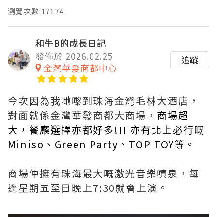
瀏覽次數:17174
和牛B的成長日記
發佈於 2026.02.25
追蹤
金灣華髮商都中心
今次因為我哋嚟到珠海金灣毛林大酒店，
對面就係金灣華發商都大商場，
商場超
大，餐廳選擇亦都好多!!! 亦有北上必行嘅
Miniso、Green Party、TOP TOY等。
商場仲擁有珠海最大嘅激光音樂噴泉，每
逢星期五至日晚上7:30就會上演。