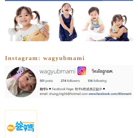
I
nstagram
:
wagyubmami