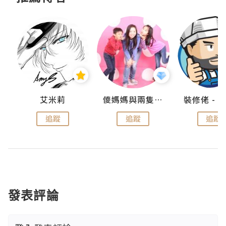
點滴
艾米莉
儍媽媽與兩隻小魔怪之家
追蹤
追蹤
追蹤
發表評論