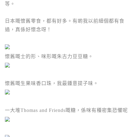
等。
日本嘅懷舊零食，都有好多。有啲我以前細個都有食
過，真係好懷念呀！
懷舊嘅士的形、咪形嘅朱古力豆豆糖。
懷舊嘅生果味香口珠，我最鍾意提子味。
一大堆Thomas and Friends嘅糖，係咪有種密集恐懼呢