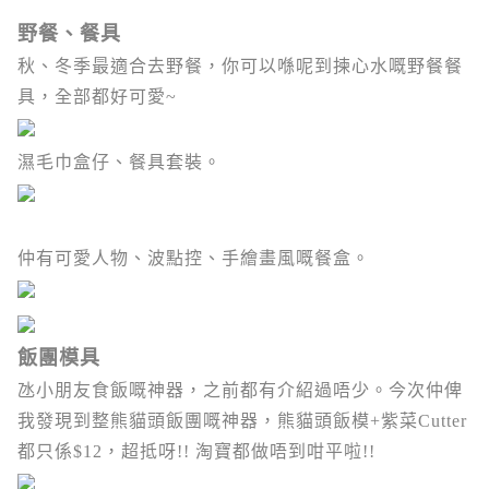
野餐、餐具
秋、冬季最適合去野餐，你可以喺呢到揀心水嘅野餐餐
具，全部都好可愛~
濕毛巾盒仔、餐具套裝。
仲有可愛人物、波點控、手繪畫風嘅餐盒。
飯團模具
氹小朋友食飯嘅神器，之前都有介紹過唔少。今次仲俾
我發現到整熊貓頭飯團嘅神器，熊貓頭飯模+紫菜Cutter
都只係$12，超抵呀!! 淘寶都做唔到咁平啦!!