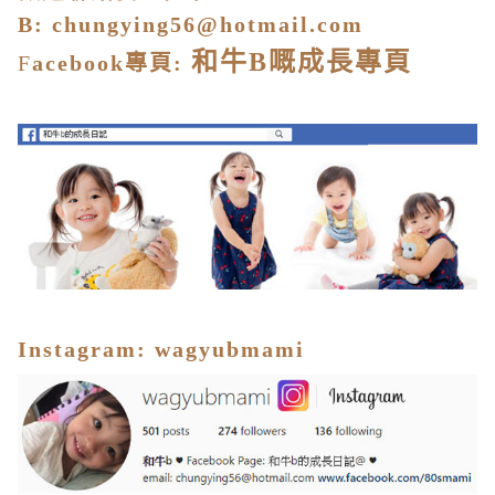
B:
chungying56@hotmail.com
和牛
B
嘅成長專頁
F
acebook
專頁
:
I
nstagram
:
wagyubmami