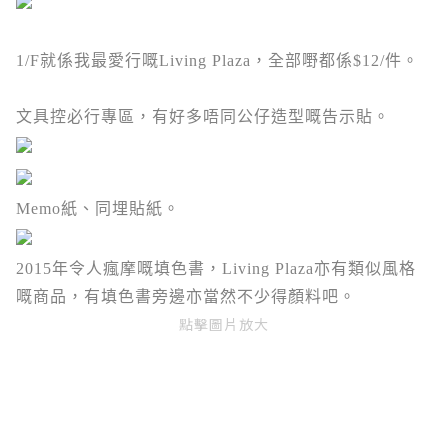
1/F就係我最愛行嘅Living Plaza，全部嘢都係$12/件。
文具控必行專區，有好多唔同公仔造型嘅告示貼。
Memo紙、同埋貼紙。
2015年令人瘋摩嘅填色書，Living Plaza亦有類似風格
嘅商品，有填色書旁邊亦當然不少得顏料吧。
點擊圖片放大