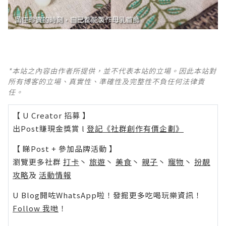
*本站之內容由作者所提供，並不代表本站的立場。因此本站對
所有博客的立場、真實性、準確性及完整性不負任何法律責
任。
【 U Creator 招募 】
出Post賺現金獎賞 l
登記《社群創作有價企劃》
【 睇Post + 參加品牌活動 】
瀏覽更多社群
打卡
丶
旅遊
丶
美食
丶
親子
丶
寵物
丶
扮靚
攻略
及
活動情報
U Blog開咗WhatsApp啦！發掘更多吃喝玩樂資訊！
Follow 我哋
！