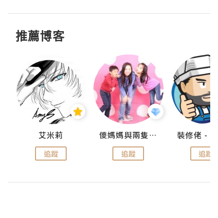
推薦博客
點滴
艾米莉
儍媽媽與兩隻小魔怪之家
追蹤
追蹤
追蹤