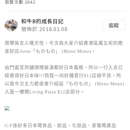
瀏覽次數:3642
和牛B的成長日記
追蹤
發佈於 2018.01.08
買嘢係女人嘅天性，今次為大家介紹香港區萬五呎的敗
家好店Aeon「ものもの」 (Mono Mono)。
由門面至到舖頭嘅裝潢都好日本風格，所以一行入去已
經覺得好日本味!!!而我一向好鍾意行$12店掃平貨，所
以我今次主力都係會介紹返
「ものもの」 (Mono Mono)
入面一樓嘅Living Plaza $12店部分。
G/F係好多日本嘅食品、飲品、化妝品、家電嘅產品