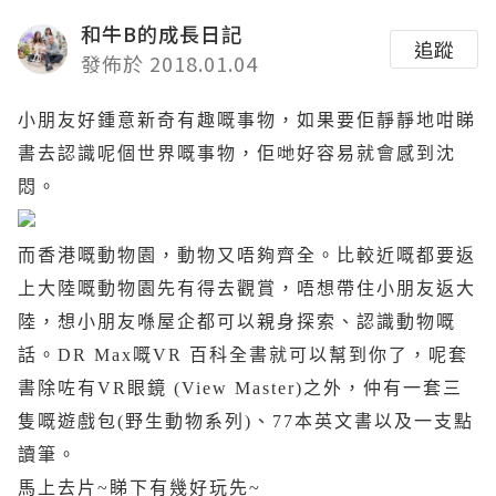
和牛B的成長日記
追蹤
發佈於 2018.01.04
小朋友好鍾意新奇有趣嘅事物，如果要佢靜靜地咁睇
書去認識呢個世界嘅事物，佢哋好容易就會感到沈
悶。
而香港嘅動物園，動物又唔夠齊全。比較近嘅都要返
上大陸嘅動物園先有得去觀賞，唔想帶住小朋友返大
陸，想小朋友喺屋企都可以親身探索、認識動物嘅
話。
DR Max
嘅
VR
百科全書就可以幫到你了，呢套
書除咗有
VR
眼鏡
(View Master)
之外，仲有一套三
隻嘅遊戲包
(
野生動物系列
)
、
77
本英文書以及一支點
讀筆。
馬上去片~睇下有幾好玩先~