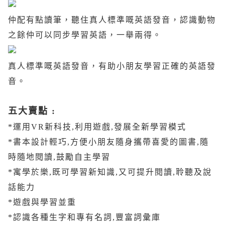
仲配有點讀筆，聽住真人標準嘅英語發音，認識動物
之餘仲可以同步學習英語，一舉兩得。
真人標準嘅英語發音，有助小朋友學習正確的英語發
音。
五大賣點
:
*
運用
VR
新科技
,
利用遊戲
,
發展全新學習模式
*
書本設計輕巧
,
方便小朋友隨身攜帶喜愛的圖書
,
隨
時隨地閱讀
,
鼓勵自主學習
*
寓學於樂
,
既可學習新知識
,
又可提升閱讀
,
聆聽及說
話能力
*
遊戲與學習並重
*
認識各種生字和專有名詞
,
豐富詞彙庫