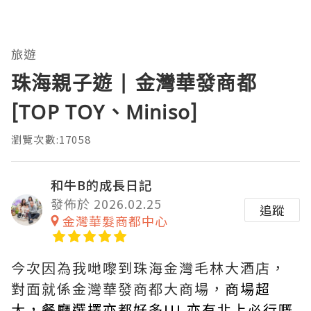
旅遊
珠海親子遊 | 金灣華發商都
[TOP TOY、Miniso]
瀏覽次數:17058
和牛B的成長日記
發佈於 2026.02.25
追蹤
金灣華髮商都中心
今次因為我哋嚟到珠海金灣毛林大酒店，
對面就係金灣華發商都大商場，
商場超
大，餐廳選擇亦都好多!!! 亦有北上必行嘅