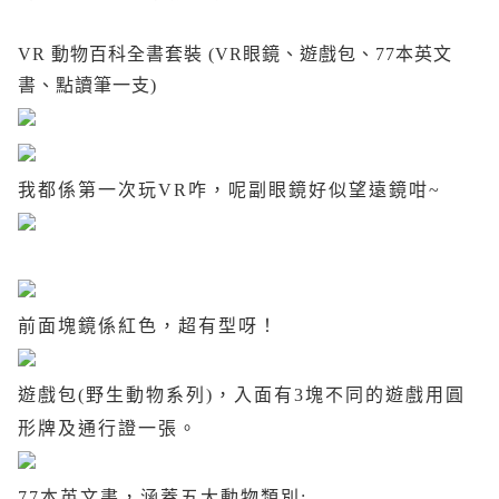
VR 動物百科全書套裝 (VR眼鏡、遊戲包、77本英文
書、點讀筆一支)
我都係第一次玩VR咋，呢副眼鏡好似望遠鏡咁~
前面塊鏡係紅色，超有型呀！
遊戲包(野生動物系列)，入面有3塊不同的遊戲用圓
形牌及通行證一張。
77
本英文書，涵蓋五大動物類別
;