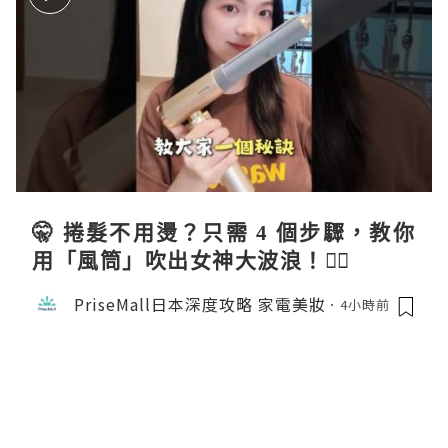
🤫 捲髮不用燙？只需 4 個步驟，教你
用「風筒」吹出女神大波浪！💇‍♀️
PriseMall日本深度攻略 家電美妝
4小時前