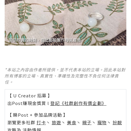
*本站之內容由作者所提供，並不代表本站的立場。因此本站對
所有博客的立場、真實性、準確性及完整性不負任何法律責
任。
【 U Creator 招募 】
出Post賺現金獎賞 l
登記《社群創作有價企劃》
【 睇Post + 參加品牌活動 】
瀏覽更多社群
打卡
丶
旅遊
丶
美食
丶
親子
丶
寵物
丶
扮靚
攻略
及
活動情報