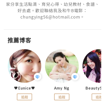
家分享生活點滴、育兒心得、幼兒教材、食譜、
好去處。歡迎聯絡我及和牛B電郵：
chungying56@hotmail.com。
推薦博客
h 夏沫
♥Eunice♥
Amy Ng
追蹤
追蹤
追蹤