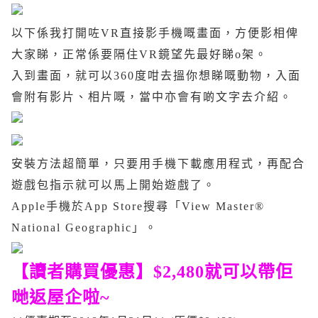
以下係我打開咗VR直接影手機嘅畫面，方便影相俾
大家睇，正常係要隔住VR鏡望先最好睇o架。
入到畫面，就可以360度咁去搵你想睇嘅動物，入面
會附有影片、相片嘅，當中亦會有啲文字去介紹。
安裝方法超簡單，只要用手機下載應用程式，再配合
遊戲包指示就可以馬上開始遊戲了。
Apple
手機於
App Store
搜尋「
View Master®
National Geographic
」。
【讀者購買優惠】$2,480就可以帶佢
哋返屋企啦~