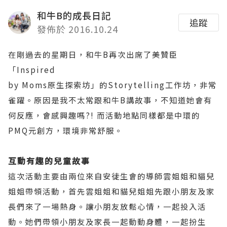
和牛B的成長日記
追蹤
發佈於 2016.10.24
在剛過去的星期日，和牛
B
再次出席了美贊臣
「
Inspired
by Moms
原生探索坊」的
Storytelling
工作坊，非常
雀躍。原因是我不太常跟和牛
B
講故事，不知道她會有
何反應，會感興趣嗎
?!
而活動地點同樣都是中環的
PMQ
元創方，環境非常舒服。
互動有趣的兒童故事
這次活動主要由兩位來自安徒生會的導師雲姐姐和貓兒
姐姐帶領活動，首先雲姐姐和貓兒姐姐先跟小朋友及家
長們來了一場熱身。讓小朋友放鬆心情，一起投入活
動。她們帶領小朋友及家長一起動動身體，一起扮生