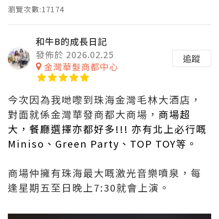
瀏覽次數:17174
和牛B的成長日記
發佈於 2026.02.25
追蹤
金灣華髮商都中心
今次因為我哋嚟到珠海金灣毛林大酒店，
對面就係金灣華發商都大商場，
商場超
大，餐廳選擇亦都好多!!! 亦有北上必行嘅
Miniso、Green Party、TOP TOY等。
商場仲擁有珠海最大嘅激光音樂噴泉，每
逢星期五至日晚上7:30就會上演。