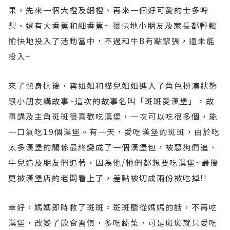
果，先來一個大橙及細橙、再來一個好可愛的士多啤
梨、還有大香蕉和細香蕉
~
很快地小朋友及家長都輕鬆
愉快地投入了活動當中，不過和牛
B
有點緊張，還未能
投入
~
來了熱身操後，雲姐姐和貓兒姐姐進入了角色扮演狀態
跟小朋友講故事
~
這次的故事名叫「斑斑愛漢堡」。故
事講及主角斑斑很喜歡吃漢堡，一次可以吃很多個，能
一口氣吃
19
個漢堡。有一天，愛吃漢堡的斑斑，由於吃
太多漢堡的關係最終變成了一個漢堡包，被惡狗們追、
牛兒追及朋友們追著，因為他
/
牠們都想要吃漢堡
~
最後
更被漢堡店的老闆看上了，差點被切成兩份被吃掉
!!
幸好，媽媽即時救了斑斑。斑斑聽從媽媽的話，不再吃
漢堡，改變了飲食習慣，多吃蔬菜，可是斑斑就只愛吃