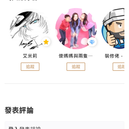
點滴
艾米莉
儍媽媽與兩隻小魔怪之家
追蹤
追蹤
追蹤
發表評論
登入
發表評論