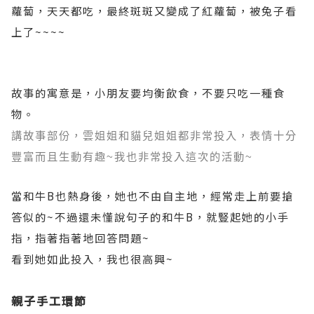
蘿蔔，天天都吃，最終斑斑又變成了紅蘿蔔，被兔子看
上了
~~~~
故事的寓意是，小朋友要均衡飲食，不要只吃一種食
物。
講故事部份，雲姐姐和貓兒姐姐都非常投入，表情十分
豐富而且生動有趣
~
我也非常投入這次的活動
~
當和牛
B
也熱身後，她也不由自主地，經常走上前要搶
答似的
~
不過還未懂說句子的和牛
B
，就豎起她的小手
指，指著指著地回答問題
~
看到她如此投入，我也很高興
~
親子手工環節