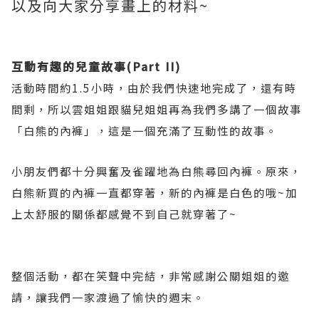
以及向大家分享畫上的材料~
互動有趣的兒童故事
(Part II)
活動時間約
1.5
小時，由於我們快速地完成了，還有時
間剩，所以雲姐姐跟貓兒姐姐再為我們多講了一個故事
「白熊的內褲」，這是一個充滿了互動性的故事。
小朋友們都十分興奮及雀躍地為白熊尋回內褲。原來，
白熊新買的內褲一直都穿著，新的內褲是白色的哦
~
加
上太舒服的關係都感覺不到自己就穿著了
~
整個活動，都在笑聲中完結，非常感謝公關姐姐的邀
請，讓我們一家渡過了愉快的週末。