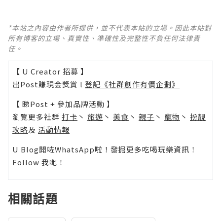
*本站之內容由作者所提供，並不代表本站的立場。因此本站對
所有博客的立場、真實性、準確性及完整性不負任何法律責
任。
【 U Creator 招募 】
出Post賺現金獎賞 l
登記《社群創作有價企劃》
【 睇Post + 參加品牌活動 】
瀏覽更多社群
打卡
丶
旅遊
丶
美食
丶
親子
丶
寵物
丶
扮靚
攻略
及
活動情報
U Blog開咗WhatsApp啦！發掘更多吃喝玩樂資訊！
Follow 我哋
！
相關話題