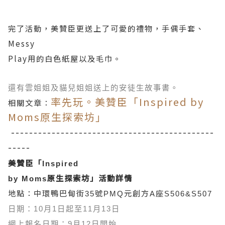
完了活動，美贊臣更送上了可愛的禮物，手偶手套、
Messy
Play
用的白色紙屋以及毛巾。
還有雲姐姐及貓兒姐姐送上的安徒生故事書。
率先玩。美贊臣「Inspired by
相關文章：
Moms原生探索坊」
---------------------------------------------
-----
美贊臣「
Inspired
原生探索坊
」活動詳情
by Moms
地點：中環鴨巴甸街
號
元創方
座
35
PMQ
A
S506&S507
日期：
10
月
1
日起至
11
月
13
日
網上報名日期：
9
月
12
日開始