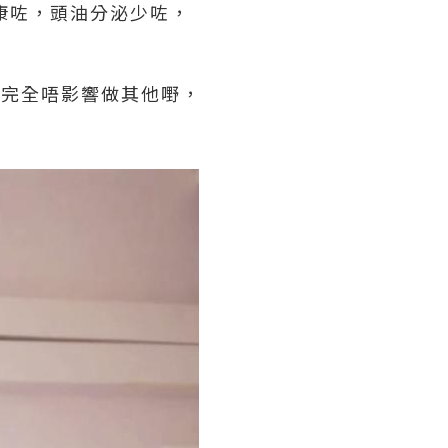
康咗，頭油分泌少咗，
陣完全唔影響做其他嘢，