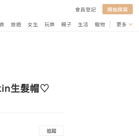
會員登記
開始撰寫
食
旅遊
女生
玩樂
親子
生活
寵物
行山
更多
打卡
kin生髮帽♡
追蹤