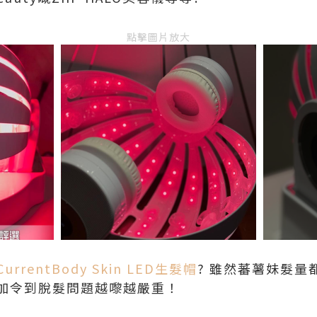
點擊圖片放大
CurrentBody Skin LED生髮帽
? 雖然蕃薯妹髮
加令到脫髮問題越嚟越嚴重！