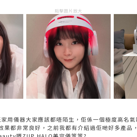
點擊圖片放大
 Skin嘅家用儀器大家應該都唔陌生，佢係一個極度高
果都非常良好，之前我都有介紹過佢哋好多產品，包括
auty嘅ZIIP HALO美容儀等等?