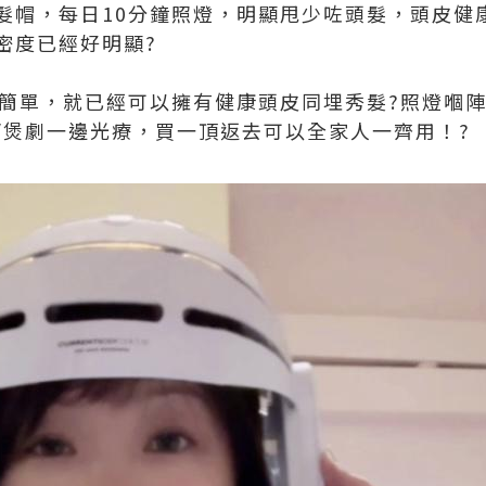
生髮帽，每日10分鐘照燈，明顯甩少咗頭髮，頭皮健
密度已經好明顯?
咁簡單，就已經可以擁有健康頭皮同埋秀髮?照燈嗰
/煲劇一邊光療，買一頂返去可以全家人一齊用！?