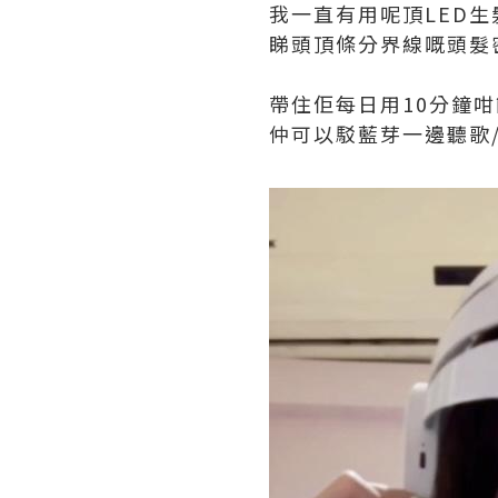
我一直有用呢頂LED
睇頭頂條分界線嘅頭髮
帶住佢每日用10分鐘
仲可以駁藍芽一邊聽歌