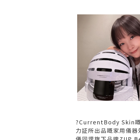
?CurrentBody
力証所出品嘅家用儀器效
儀同埋旗下品牌ZIIP Be