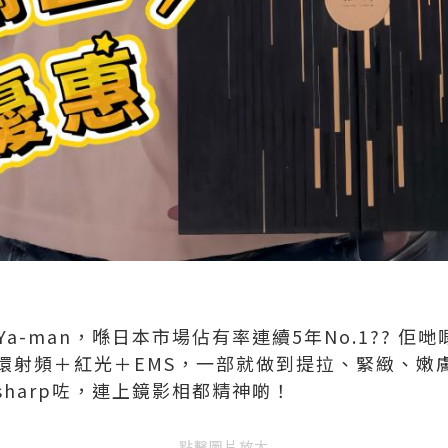
-man，喺日本市場佔有率連續5年No.1?? 佢哋嘅《
環射頻＋紅光＋EMS，一部就做到提拉、緊緻、嫩
harp咗，連上鏡影相都精神啲！
點擊圖片放大