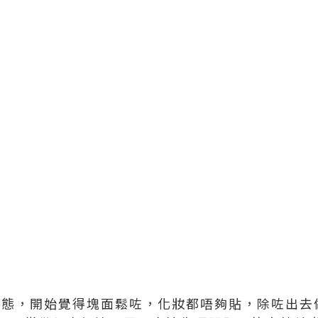
狀態，開始覺得塊面鬆咗，化妝都唔夠貼，除咗出去做f