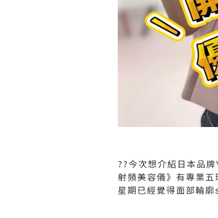
??今次想介紹日本品牌Ya
射頻美容儀》有專業五
星期已經覺得面部輪廓s