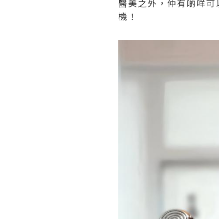
醫美之外，仲有啲咩可
機！