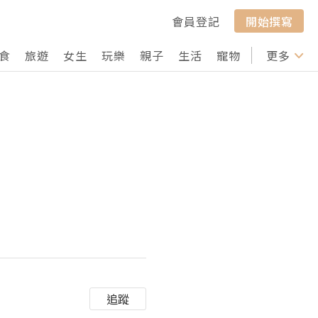
會員登記
開始撰寫
食
旅遊
女生
玩樂
親子
生活
寵物
行山
更多
打卡
追蹤