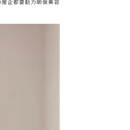
喺屋企都要勤力啲做美容