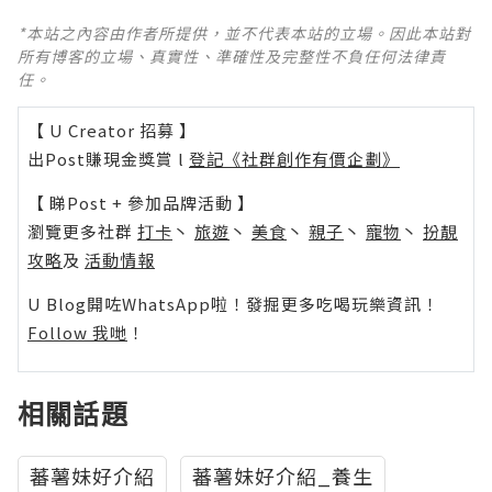
*本站之內容由作者所提供，並不代表本站的立場。因此本站對
所有博客的立場、真實性、準確性及完整性不負任何法律責
任。
【 U Creator 招募 】
出Post賺現金獎賞 l
登記《社群創作有價企劃》
【 睇Post + 參加品牌活動 】
瀏覽更多社群
打卡
丶
旅遊
丶
美食
丶
親子
丶
寵物
丶
扮靚
攻略
及
活動情報
U Blog開咗WhatsApp啦！發掘更多吃喝玩樂資訊！
Follow 我哋
！
相關話題
蕃薯妹好介紹
蕃薯妹好介紹_養生