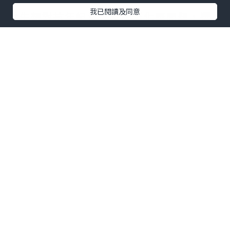
我已閱讀及同意
女生想對抗年紀漸長皮膚老化嘅問題，選
擇精華係一門好高深嘅學問。用咗呢個西
班牙品牌Sesderma嘅C-VIT精華一段時
間，覺得佢嘅效果非常唔錯，值得再次推
薦俾大家。