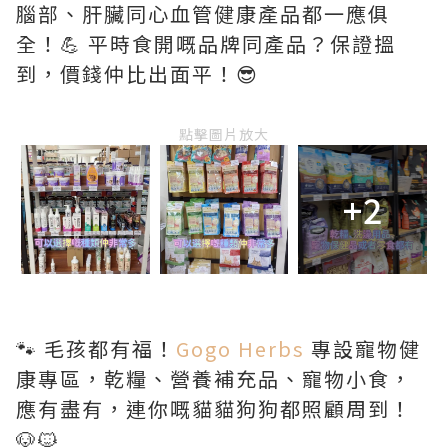
腦部、肝臟同心血管健康產品都一應俱
全！💪 平時食開嘅品牌同產品？保證搵
到，價錢仲比出面平！😎
點擊圖片放大
+2
🐾 毛孩都有福！
Gogo Herbs
專設寵物健
康專區，乾糧、營養補充品、寵物小食，
應有盡有，連你嘅貓貓狗狗都照顧周到！
🐶🐱