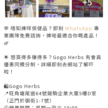
+5
💬 唔知揀咩保健品？即刻
WhatsApp
專
業團隊免費諮詢，揀啱最適合你嘅產品！
🌿
🌟 想買得多賺得多？Gogo Herbs 有會員
優惠同積分制，詳細即刻去網站了解吓
啦！
🛍️Gogo Herbs
📍旺角塘尾道64號龍駒企業大廈5樓D室
（正門於弼街1-7號）
🕙營業時間：星期一至六 10:00 -