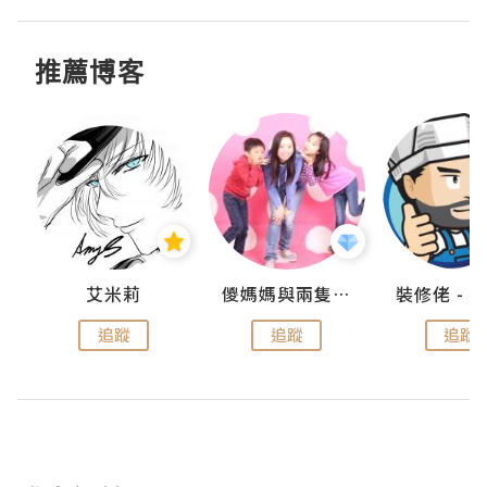
推薦博客
點滴
艾米莉
儍媽媽與兩隻小魔怪之家
追蹤
追蹤
追蹤