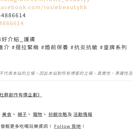
facebook.com/rosiebeautyhk
4886614
54886614
妹好介紹_護膚
#面膜推介 #提拉緊緻 #婚前保養 #抗炎抗敏 #皇牌系列
並不代表本站的立場。因此本站對所有博客的立場、真實性、準確性
社群創作有價企劃》
】
丶
美食
丶
親子
丶
寵物
丶
扮靚攻略
及
活動情報
p啦！發掘更多吃喝玩樂資訊！
Follow 我哋
！