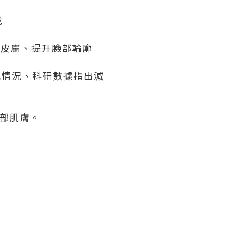
成
、緊緻皮膚、提升臉部輪廓
敏感情況、科研數據指出減
頸部肌膚。