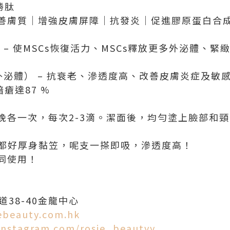
毒勝肽
善膚質｜增強皮膚屏障｜抗發炎｜促進膠原蛋白合
™️Goji – 使MSCs恢復活力、MSCs釋放更多外泌體
雪草外泌體） – 抗衰老、滲透度高、改善皮膚炎症及
暗瘡達87 %
晚各一次，每次2-3滴。潔面後，均勻塗上臉部和
多都好厚身黏笠，呢支一搽即吸，滲透度高！
同使用！
38-40金龍中心
iebeauty.com.hk
instagram.com/rosie_beautyy