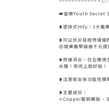
============ヽ(
👑皇牌Youth Secret
❥塗抹式Hifu｜3大
❥可以抗炎袪痘修復細
😍媲美醫學級過千元
❥修復消炎，白左嫩滑
水腫！用完上妝好貼！
❥注意呢支係功能性精
❥主要成份：
➪Copper藍銅勝肽