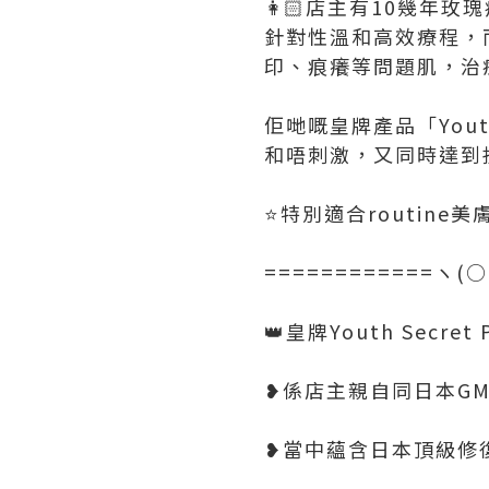
👩🏻店主有10幾年
針對性溫和高效療程，而
印、痕癢等問題肌，治
佢哋嘅皇牌產品「Yout
和唔刺激，又同時達到
⭐特別適合routine美
============ヽ(
👑皇牌Youth Secret
❥係店主親自同日本GMP廠
❥當中蘊含日本頂級修