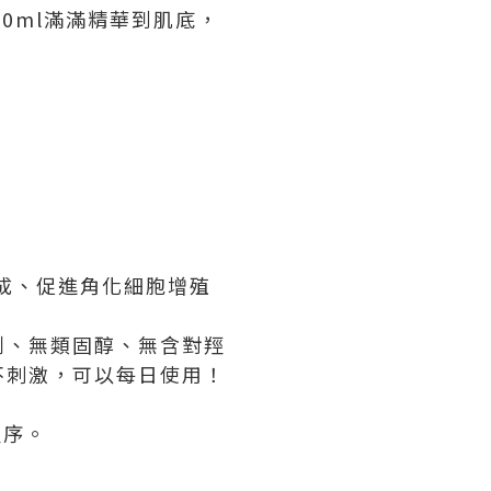
0ml滿滿精華到肌底，
生成、促進角化細胞增殖
劑、無類固醇、無含對羥
不刺激，可以每日使用！
程序。