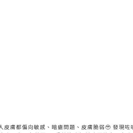
皮膚都偏向敏感、暗瘡問題、皮膚脆弱🥹 發現咗呢間 @