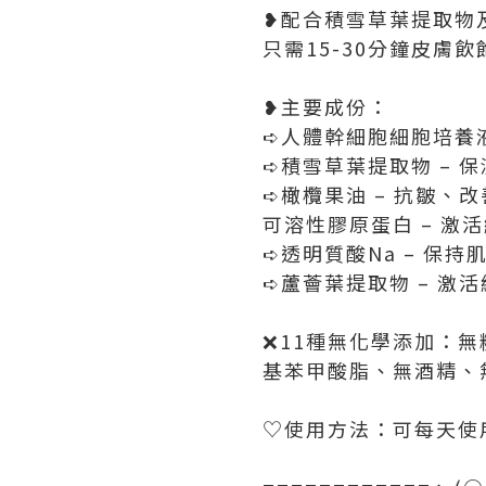
❥配合積雪草葉提取物
只需15-30分鐘皮膚飲
❥主要成份：
➪人體幹細胞細胞培養
➪積雪草葉提取物 – 
➪橄欖果油 – 抗皺、
可溶性膠原蛋白 – 激
➪透明質酸Na – 保
➪蘆薈葉提取物 – 
❌11種無化學添加：
基苯甲酸脂、無酒精、
♡使用方法：可每天使