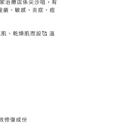
自家治療店係尖沙咀，有
、痤瘡、敏感、炎症、痘
感肌、乾燥肌而設🥰 溫
效修復成份