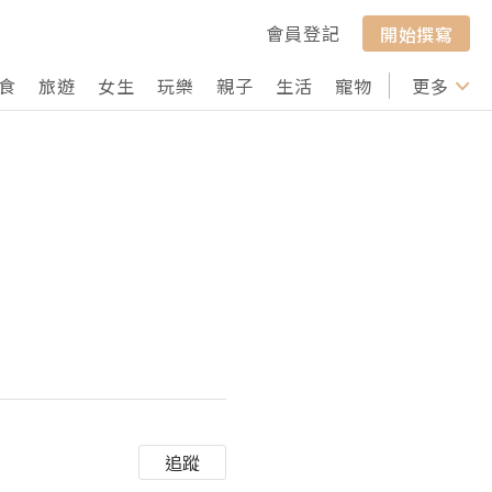
會員登記
開始撰寫
食
旅遊
女生
玩樂
親子
生活
寵物
行山
更多
打卡
追蹤