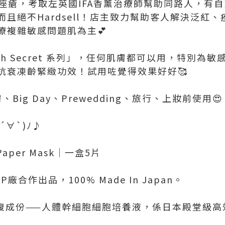
玫瑰痤瘡，考取左英國IFA香薰治療師幫助同路人，有
且絕不Hardsell！店主致力幫助客人解決泛紅
療複雜敏感問題肌為主💕
h Secret 系列」，任何肌膚都可以用，特別為敏
抗衰凍齡緊緻功效！試用咗覺得效果好好🥰
膚、Big Day、Prewedding、旅行、上妝前使用😍
○´∀`)ﾉ♪
 Paper Mask｜一盒5片
合作出品，100% Made In Japan。
復成份——人體幹細胞細胞培養液，係日本殿堂級高