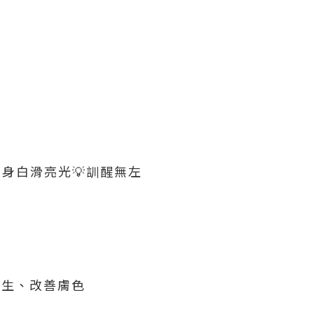
身白滑亮光💡訓醒無左
再生、改善膚色