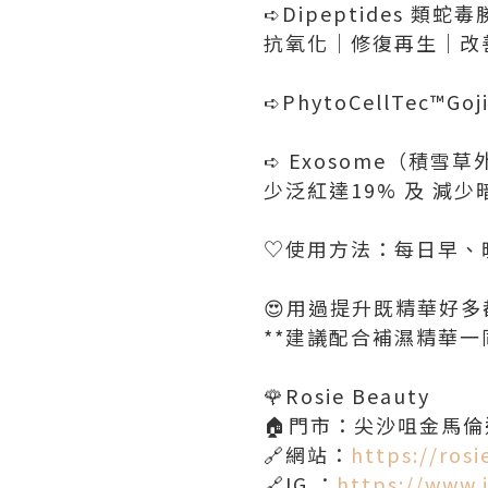
➪Dipeptides 類蛇
抗氧化｜修復再生｜改
➪PhytoCellTec
➪ Exosome（積
少泛紅達19% 及 減少
♡使用方法：每日早、
😍用過提升既精華好
**建議配合補濕精華一
🌹Rosie Beauty
🏠門市：尖沙咀金馬倫道
🔗網站：
https://ros
🔗IG ：
https://www.