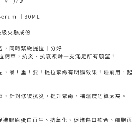
○´∀`)ﾉ♪
 Serum ｜30ML
醫美級火熱成份
胞，同時緊緻提拉十分好
提拉精華，抗炎、抗衰凍齡一支滿足所有願望！
左，最！重！要！提拉緊緻有明顯效果！睡前用，起
華，針對修復抗炎，提升緊緻，補濕度唔算太高。
 – 促進膠原蛋白再生、抗氧化、促進傷口癒合、細胞