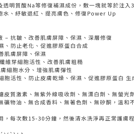
及透明質酸Na等修復補濕成份，敷一塊就等於注入3
飽水、紓敏退紅、提亮膚色、修復Power Up
液 – 抗皺、改善肌膚屏障、保濕、深層修復
保濕、防止老化、促進膠原蛋白合成
改善肌膚屏障、保濕
活纖維芽細胞活性、改善肌膚粗糙
持肌膚細胞水分、增強肌膚彈性
激活細胞活性、防止皮膚乾燥、保濕、促進膠原蛋白 
無糖皮質激素、無紫外線吸收劑、無漂白劑、無螢光
無礦物油、無合成香料、無著色劑、無矽酮，溫和
用，每次敷15-30分鐘，然後清水洗淨再正常護膚