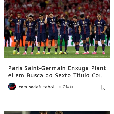
Paris Saint-Germain Enxuga Plant
el em Busca do Sexto Título Cons
ecutivo da Liga
camisadefutebol
48分鐘前