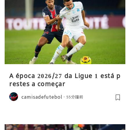
A época 2026/27 da Ligue 1 está p
restes a começar
camisadefutebol
55分鐘前