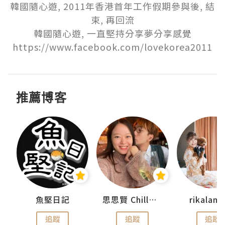
韓國隨心遊, 2011年香港首年工作假期參與後, 結
束, 再回流

韓國隨心遊, 一直堅持分享夢分享感覺

https://www.facebook.com/lovekorea2011
推薦博客
urnal
魚堅日記
思思賢 ChillMyBabe
rikala
追蹤
追蹤
追蹤