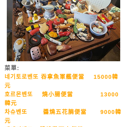
菜單:
네기토로벤또 吞拿魚軍艦便當 15000韓
元
호르몬벤또 燒小腸便當 13000
韓元
차슈벤또 醬燒五花腩便當 9000韓
元