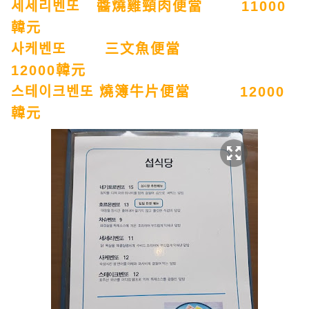
세세리벤또 醬燒雞頸肉便當 11000
韓元
사케벤또 三文魚便當
12000韓元
스테이크벤또 燒簿牛片便當 12000
韓元