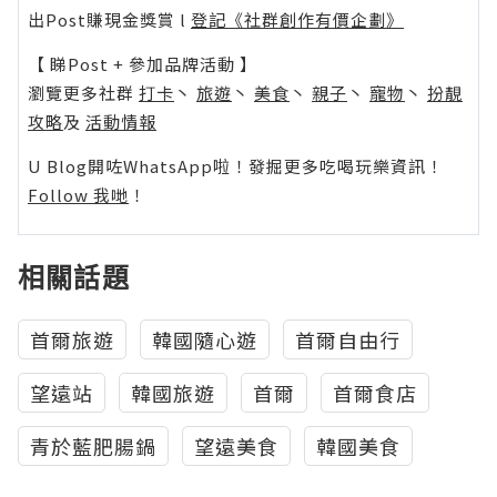
出Post賺現金獎賞 l
登記《社群創作有價企劃》
【 睇Post + 參加品牌活動 】
瀏覽更多社群
打卡
丶
旅遊
丶
美食
丶
親子
丶
寵物
丶
扮靚
攻略
及
活動情報
U Blog開咗WhatsApp啦！發掘更多吃喝玩樂資訊！
Follow 我哋
！
相關話題
首爾旅遊
韓國隨心遊
首爾自由行
望遠站
韓國旅遊
首爾
首爾食店
青於藍肥腸鍋
望遠美食
韓國美食