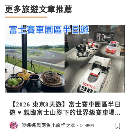
更多旅遊文章推薦
【2026 東京8天遊】富士賽車園區半日
遊 ♥ 親臨富士山腳下的世界級賽車場 F
uji SpeedWay。參觀富士賽車博物
儍媽媽與兩隻小魔怪之家
1小時前
館。到觀景餐廳邊觀賞賽車邊嘆午餐