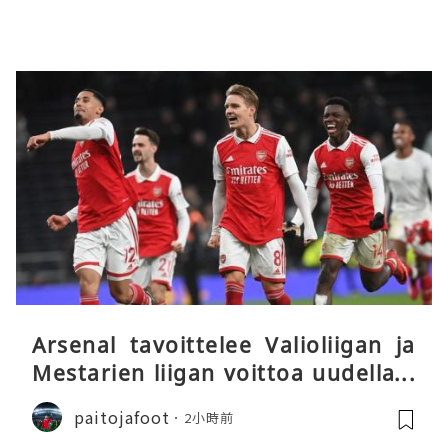
Arsenal tavoittelee Valioliigan ja
Mestarien liigan voittoa uudella k
audella
paitojafoot
2小時前