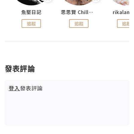
urnal
魚堅日記
思思賢 ChillMyBabe
rikala
追蹤
追蹤
追蹤
發表評論
登入
發表評論