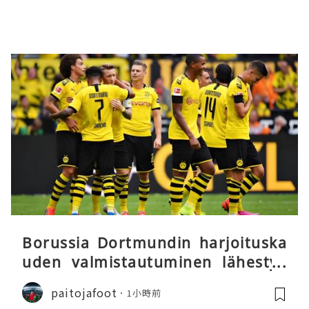
Borussia Dortmundin harjoituska
uden valmistautuminen lähestyy
päätöstään
paitojafoot
1小時前