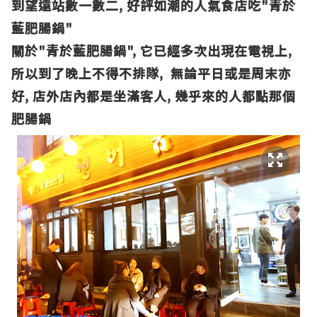
到望遠站數一數二, 好評如潮的人氣食店
吃"青於
藍肥腸鍋"
關於"青於藍肥腸鍋", 它已經多次出現在電視上,
所以到了晚上不得不排隊, 無論平日或是周末亦
好, 店外店內都是坐滿客人, 幾乎來的人都點那個
肥腸鍋