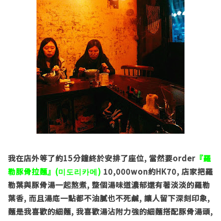
我在店外等了約
15
分鐘終於安排了座位
,
當然要
order
『羅
勒豚骨拉麵』
(
)
10,000won
約
HK70,
店家把羅
미도리카메
勒葉與豚骨湯一起熬煮
,
整個湯味道濃郁還有著淡淡的羅勒
葉香
,
而且湯底一點都不油膩也不死鹹
,
讓人留下深刻印象
,
麵是我喜歡的細麵
,
我喜歡湯沾附力強的細麵搭配豚骨湯頭
,