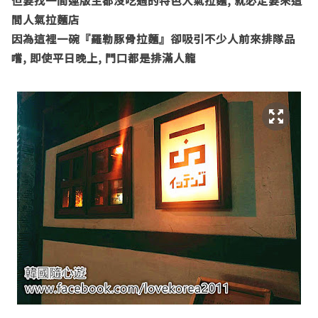
但要找一間連版主都沒吃過的特色人氣拉麵
,
就必定要來這
間人氣拉麵店
因為這裡一碗『羅勒豚骨拉麵』卻吸引不少人前來排隊品
嚐
,
即使
平日晚上
,
門口都是排滿人龍