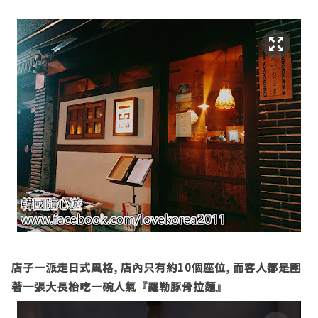
店子一派走日式風格
,
店內只有約
10
個座位
,
而客人都是圍
著一張大長枱吃一碗人氣『羅勒豚骨拉麵』