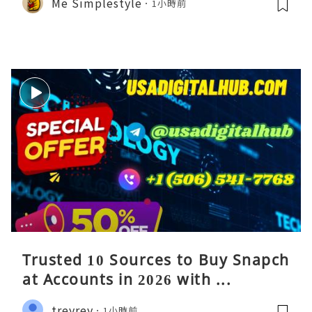
Me Simplestyle
1小時前
Trusted 10 Sources to Buy Snapch
at Accounts in 2026 with ...
treyrey
1小時前