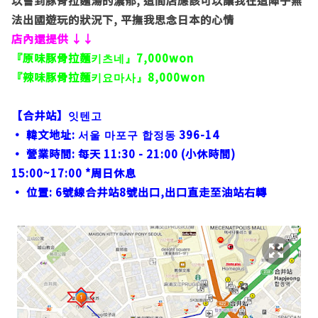
以嘗到豚骨拉麵湯的濃郁
,
這間店應該可以讓我在這陣子無
法出國遊玩的狀況下
,
平撫我思念日本的心情
店內還提供
↓↓
『原味豚骨拉麵
7,000won
키츠네』
『辣味豚骨拉麵
8,000won
키요마사』
【合井站】
잇텐고
•
韓文地址
:
396-14
서울
마포구
합정동
•
營業時間
:
每天
11:30 - 21:00 (
小休時間
)
15:00~17:00 *
周日休息
•
位置
: 6
號線
合井站
8
號出口
,
出口直走至油站右轉