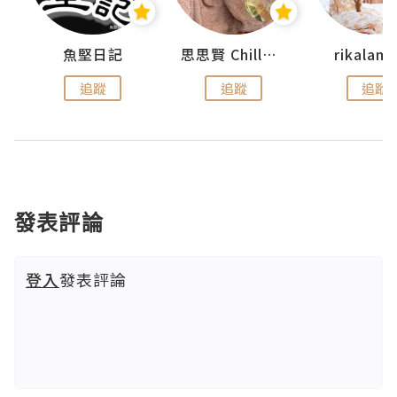
urnal
魚堅日記
思思賢 ChillMyBabe
rikala
追蹤
追蹤
追蹤
發表評論
登入
發表評論