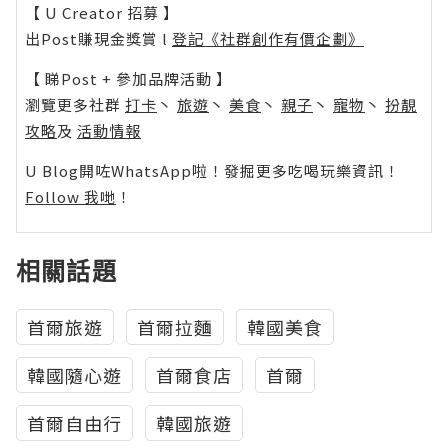
【 U Creator 招募 】
出Post賺現金獎賞 l
登記《社群創作有價企劃》
【 睇Post + 參加品牌活動 】
瀏覽更多社群
打卡
丶
旅遊
丶
美食
丶
親子
丶
寵物
丶
扮靚
攻略
及
活動情報
U Blog開咗WhatsApp啦！發掘更多吃喝玩樂資訊！
Follow 我哋
！
相關話題
首爾旅遊
首爾拉麵
韓國美食
韓國隨心遊
首爾食店
首爾
首爾自由行
韓國旅遊