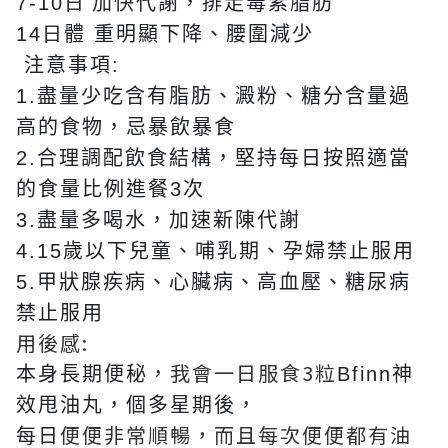
日
7-10
加快代謝，排走毒素脂肪
日
14
體 重明顯下降、腰圍減少
注意事項:
1.盡量少吃含有脂肪、澱粉、糖分含量過
高的食物，忌暴飲暴食
2.合理調配飲食結構，堅持每日按照適當
的食量比例進餐3次
3.盡量多喝水，加速新陳代謝
4.15歲以下兒童、哺乳期、孕婦禁止服用
5.甲狀腺疾病、心臟病、高血壓、糖尿病
禁止服用
用後感:
我會一日服食3粒
本身長期便秘，
Bfinn神
效甩油丸，個多星期後，
便便非常順暢，而且每次便便都有油
每日