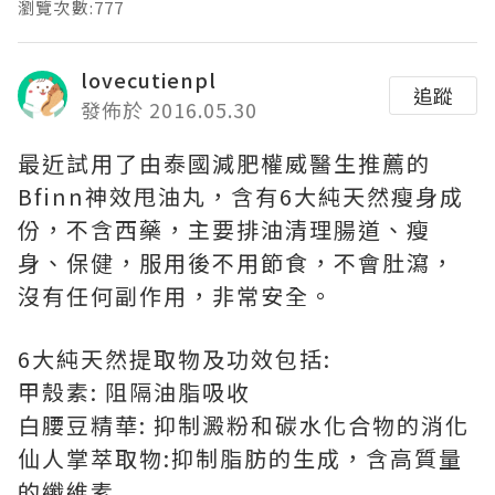
瀏覽次數:777
lovecutienpl
追蹤
發佈於 2016.05.30
最近試用了由泰國減肥權威醫生推薦的
Bfinn神效甩油丸，含有6大純天然瘦身成
份，不含西藥，主要排油清理腸道、瘦
身、保健，服用後不用節食，不會肚瀉，
沒有任何副作用，非常安全。
6大純天然提取物及功效包括:
甲殼素: 阻隔油脂吸收
白腰豆精華: 抑制澱粉和碳水化合物的消化
仙人掌萃取物:抑制脂肪的生成，含高質量
的纖維素