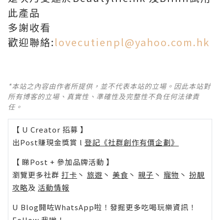
此產品
多謝收看
歡迎聯絡:
lovecutienpl@yahoo.com.hk
*本站之內容由作者所提供，並不代表本站的立場。因此本站對
所有博客的立場、真實性、準確性及完整性不負任何法律責
任。
【 U Creator 招募 】
出Post賺現金獎賞 l
登記《社群創作有價企劃》
【 睇Post + 參加品牌活動 】
瀏覽更多社群
打卡
丶
旅遊
丶
美食
丶
親子
丶
寵物
丶
扮靚
攻略
及
活動情報
U Blog開咗WhatsApp啦！發掘更多吃喝玩樂資訊！
Follow 我哋
！