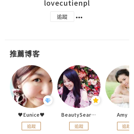
lovecutienpl
追蹤
推薦博客
h 夏沫
♥Eunice♥
BeautySearch
Amy N
追蹤
追蹤
追蹤