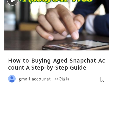
How to Buying Aged Snapchat Ac
count A Step-by-Step Guide
gmail accounat
44分鐘前