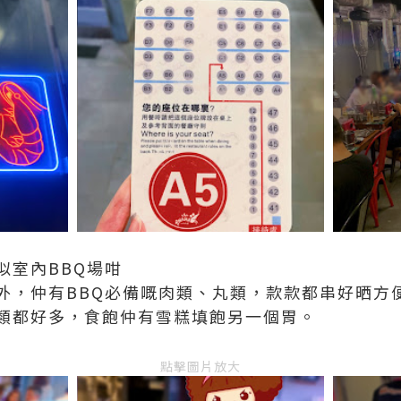
似室內BBQ場咁
外，仲有BBQ必備嘅肉類、丸類，款款都串好晒方
類都好多，食飽仲有雪糕填飽另一個胃。
點擊圖片放大