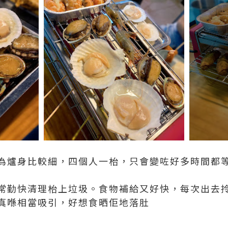
為爐身比較細，四個人一枱，只會變咗好多時間都
常勤快清理枱上垃圾。食物補給又好快，每次出去
真喺相當吸引，好想食晒佢地落肚