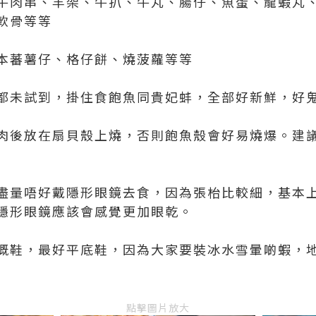
牛肉串、羊架、牛扒、牛丸、腸仔、魚蛋、龍蝦丸
軟骨等等
本蕃薯仔、格仔餅、燒菠蘿等等
都未試到，掛住食飽魚同貴妃蚌，全部好新鮮，好
肉後放在扇貝殼上燒，否則飽魚殼會好易燒爆。建
盡量唔好戴隱形眼鏡去食，因為張枱比較細，基本
隱形眼鏡應該會感覺更加眼乾。
嘅鞋，最好平底鞋，因為大家要裝冰水雪暈啲蝦，
點擊圖片放大