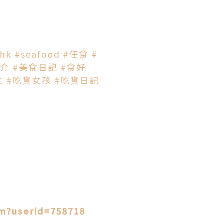
ehk
#seafood
#任食
#
推介
#美食日記
#食好
生
#吃貨女孩
#吃貨日記
tm?userid=758718