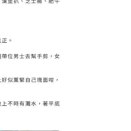
、漢堡扒、芝士腸、肥牛
鬼正。
議帶位男士去幫手剪，女
上好似薰緊自己塊面咁，
地上不時有灘水，著平底