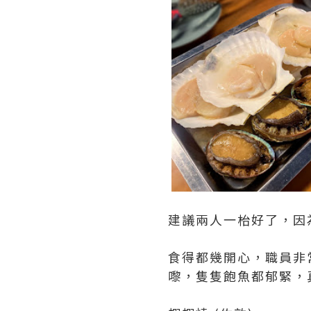
建議兩人一枱好了，因
食得都幾開心，職員非
嚟，隻隻飽魚都郁緊，