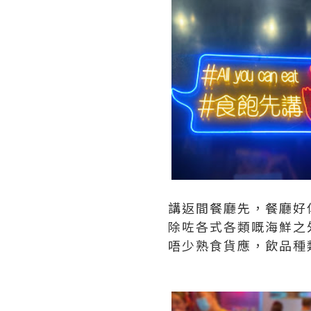
講返間餐廳先，餐廳好
除咗各式各類嘅海鮮之
唔少熟食貨應，飲品種