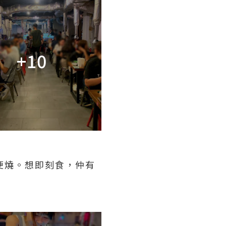
+10
便燒。想即刻食，仲有