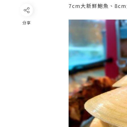
7cm大新鮮鮑魚、8c
分享