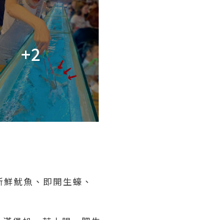
+2
新鮮魷魚、即開生蠔、