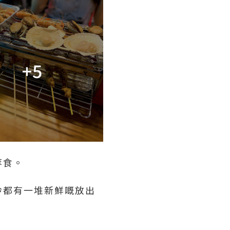
+5
等食。
拎都有一堆新鮮嘅放出