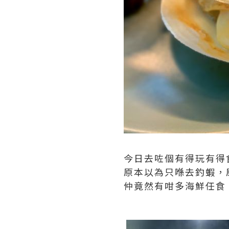
今日去咗個有得玩有得
原本以為只喺去釣蝦，
仲竟然有咁多海鮮任食