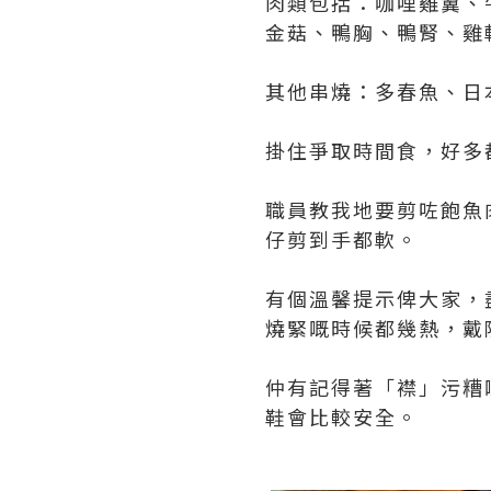
肉類包括：咖哩雞翼、
金菇、鴨胸、鴨腎、雞
其他串燒：多春魚、日
掛住爭取時間食，好多
職員教我地要剪咗飽魚
仔剪到手都軟。
有個溫馨提示俾大家，
燒緊嘅時候都幾熱，戴
仲有記得著「襟」污糟
鞋會比較安全。