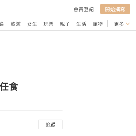
會員登記
開始撰寫
食
旅遊
女生
玩樂
親子
生活
寵物
行山
更多
打卡
狂任食
追蹤