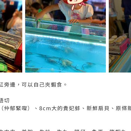
缸旁邊，可以自己夾蝦食。
唔切
（仲郁緊㗎）、8cm大的貴妃蚌、新鮮扇貝、原條