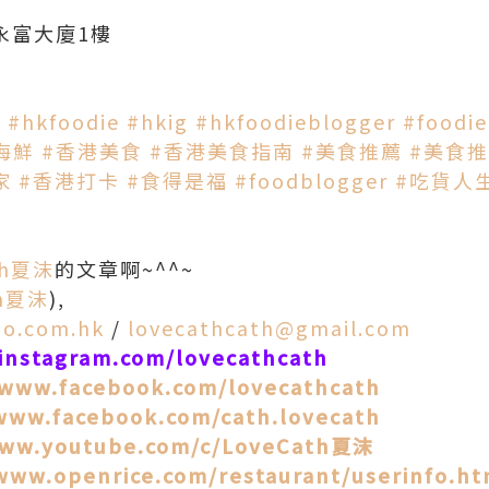
永富大廈1樓
a
#hkfoodie
#hkig
#hkfoodieblogger
#foodi
海鮮
#香港美食
#香港美食指南
#美食推薦
#美食
家
#香港打卡
#食得是福
#foodblogger
#吃貨人
th夏沫
的文章啊~^^~
th夏沫
),
oo.com.hk
/
lovecathcath@gmail.com
/instagram.com/lovecathcath
/www.facebook.com/lovecathcath
www.facebook.com/cath.lovecath
www.youtube.com/c/LoveCath夏沫
www.openrice.com/restaurant/userinfo.h