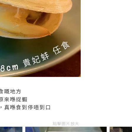
食嘅地方
原來喺捉蝦
，真喺食到停唔到口
點擊圖片放大