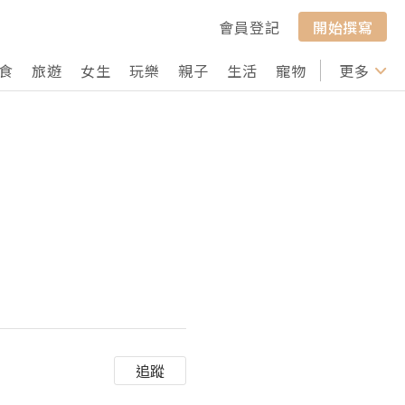
會員登記
開始撰寫
食
旅遊
女生
玩樂
親子
生活
寵物
行山
更多
打卡
追蹤