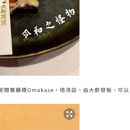
呢間餐廳嘅Omakase，唔洗諗，由大廚發板，可