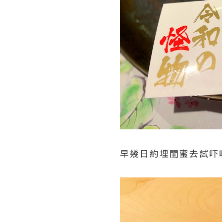
早幾日約埋閨蜜去試吓