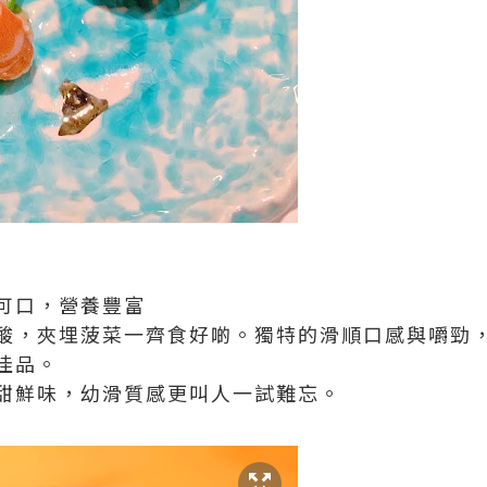
可口，營養豐富
酸，夾埋菠菜一齊食好啲。獨特的滑順口感與嚼勁
佳品。
甜鮮味，幼滑質感更叫人一試難忘。