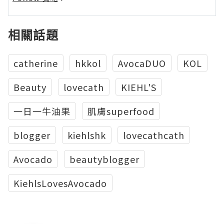
相關話題
‪‎catherine
hkkol
AvocaDUO
KOL
Beauty
‎lovecath
KIEHL'S
一日一牛油果
肌膚superfood
blogger
kiehlshk
lovecathcath
Avocado
beautyblogger
KiehlsLovesAvocado