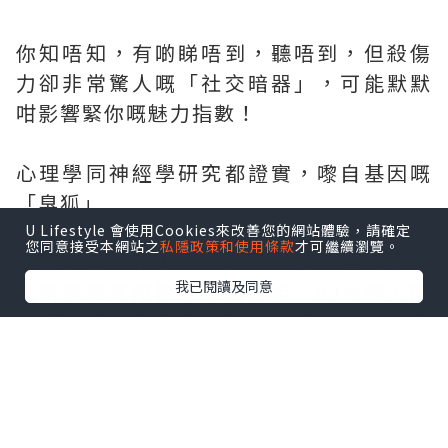
你知唔知，有啲睇唔到，聽唔到，但殺傷
力卻非常驚人嘅「社交暗器」，可能默默
咁影響緊你嘅魅力指數！
心理學同神經學研究都證實，嚟自基因嘅
「臭狐」
U Lifestyle 會使用Cookies來改善您的網站體驗，請確定
您同意接受本網站之
私隱政策和使用條款
才可繼續瀏覽。
問題喺第一印象嘅剋星。中國台灣更公布
我已閱讀及同意
最新調查直接揭露殘酷真相：93%嘅人聞
到「臭狐」會立刻產生負面想法；78%會
默默後退保持距離，還有70%消費者可能
完全無發現已經造成其他人困擾，還有
30%的人會直接產生「不衛生、不健康、
不懂禮儀」嘅印象，可知「臭狐」唔喺一