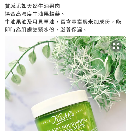
質感尤如天然牛油果肉
揉合高濃度牛油果精華、
牛油果油及月見草油，富含豐富奧米加成份，能
即時為肌膚鎖緊水份，滋養保濕。