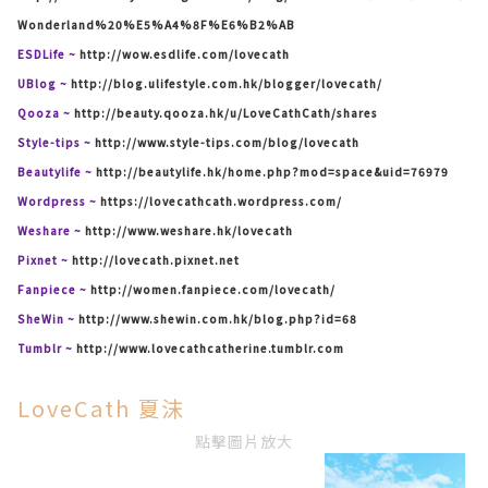
Wonderland%20%E5%A4%8F%E6%B2%AB
ESDLife ~
http://wow.esdlife.com/lovecath
UBlog ~
http://blog.ulifestyle.com.hk/blogger/lovecath/
Qooza ~
http://beauty.qooza.hk/u/LoveCathCath/shares
Style-tips ~
http://www.style-tips.com/blog/lovecath
Beautylife ~
http://beautylife.hk/home.php?mod=space&uid=76979
Wordpress ~
https://lovecathcath.wordpress.com/
Weshare ~
http://www.weshare.hk/lovecath
Pixnet ~
http://lovecath.pixnet.net
Fanpiece ~
http://women.fanpiece.com/lovecath/
SheWin ~
http://www.shewin.com.hk/blog.php?id=68
Tumblr ~
http://www.lovecathcatherine.tumblr.com
LoveCath 夏沫
點擊圖片放大