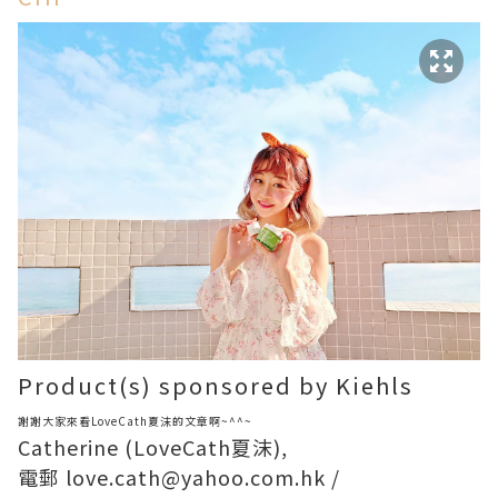
Product(s) sponsored by Kiehls
謝謝大家來看
LoveCath夏沫
的文章啊~^^~
Catherine (
LoveCath夏沫
),
電郵
love.cath@yahoo.com.hk
/