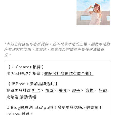
*本站之內容由作者所提供，並不代表本站的立場。因此本站對
所有博客的立場、真實性、準確性及完整性不負任何法律責
任。
【 U Creator 招募 】
出Post賺現金獎賞 l
登記《社群創作有價企劃》
【 睇Post + 參加品牌活動 】
瀏覽更多社群
打卡
丶
旅遊
丶
美食
丶
親子
丶
寵物
丶
扮靚
攻略
及
活動情報
U Blog開咗WhatsApp啦！發掘更多吃喝玩樂資訊！
Follow 我哋
！