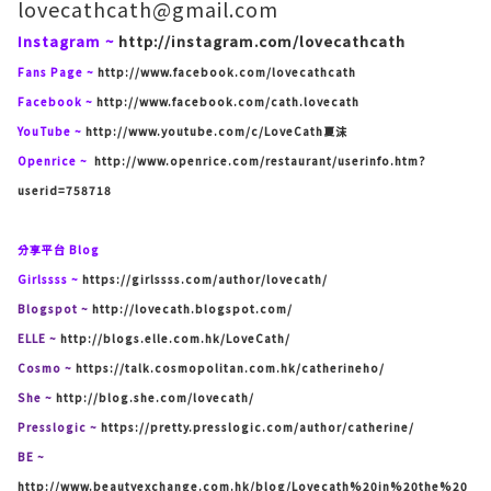
lovecathcath@gmail.com
Instagram ~
http://instagram.com/lovecathcath
Fans Page ~
http://www.facebook.com/lovecathcath
Facebook ~
http://www.facebook.com/cath.lovecath
YouTube ~
http://www.youtube.com/c/LoveCath夏沫
Openrice ~
http://www.openrice.com/restaurant/userinfo.htm?
userid=758718
分享平台 Blog
Girlssss ~
https://girlssss.com/author/lovecath/
Blogspot ~
http://lovecath.blogspot.com/
ELLE ~
http://blogs.elle.com.hk/LoveCath/
Cosmo ~
https://talk.cosmopolitan.com.hk/catherineho/
She ~
http://blog.she.com/lovecath/
Presslogic ~
https://pretty.presslogic.com/author/catherine/
BE ~
http://www.beautyexchange.com.hk/blog/Lovecath%20in%20the%20