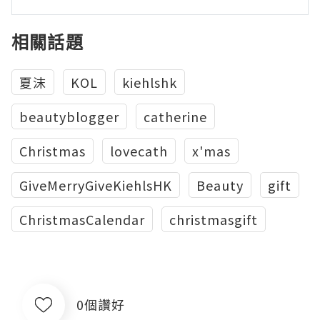
相關話題
夏沫
KOL
kiehlshk
beautyblogger
‪‎catherine
Christmas
‎lovecath
x'mas
GiveMerryGiveKiehlsHK
Beauty
gift
ChristmasCalendar
christmasgift
0個讚好