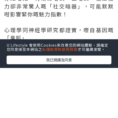
力卻非常驚人嘅「社交暗器」，可能默默
咁影響緊你嘅魅力指數！
心理學同神經學研究都證實，嚟自基因嘅
「臭狐」
U Lifestyle 會使用Cookies來改善您的網站體驗，請確定
您同意接受本網站之
私隱政策和使用條款
才可繼續瀏覽。
問題喺第一印象嘅剋星。中國台灣更公布
我已閱讀及同意
最新調查直接揭露殘酷真相：93%嘅人聞
到「臭狐」會立刻產生負面想法；78%會
默默後退保持距離，還有70%消費者可能
完全無發現已經造成其他人困擾，還有
30%的人會直接產生「不衛生、不健康、
不懂禮儀」嘅印象，可知「臭狐」唔喺一
個小問題，真喺可能毀掉你嘅人際關係！