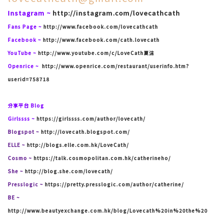
Instagram ~
http://instagram.com/lovecathcath
Fans Page ~
http://www.facebook.com/lovecathcath
Facebook ~
http://www.facebook.com/cath.lovecath
YouTube ~
http://www.youtube.com/c/LoveCath夏沫
Openrice ~
http://www.openrice.com/restaurant/userinfo.htm?
userid=758718
分享平台 Blog
Girlssss ~
https://girlssss.com/author/lovecath/
Blogspot ~
http://lovecath.blogspot.com/
ELLE ~
http://blogs.elle.com.hk/LoveCath/
Cosmo ~
https://talk.cosmopolitan.com.hk/catherineho/
She ~
http://blog.she.com/lovecath/
Presslogic ~
https://pretty.presslogic.com/author/catherine/
BE ~
http://www.beautyexchange.com.hk/blog/Lovecath%20in%20the%20