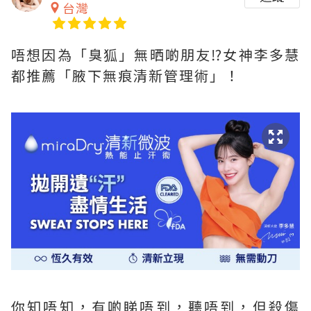
台灣
唔想因為「臭狐」無晒啲朋友⁉女神李多慧
都推薦「腋下無痕清新管理術」！
你知唔知，有啲睇唔到，聽唔到，但殺傷