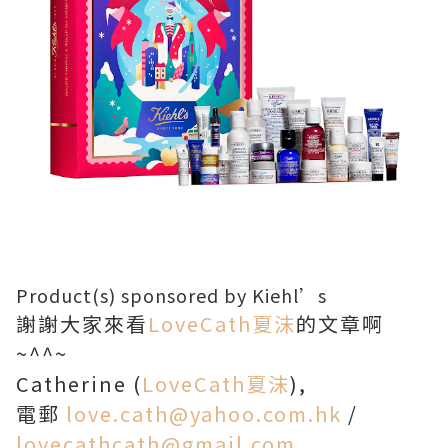
Product(s) sponsored by Kiehl’s
謝謝大家來看
LoveCath夏沫
的文章啊
~^^~
Catherine (
LoveCath夏沫
),
電郵
love.cath@yahoo.com.hk
/
lovecathcath@gmail.com