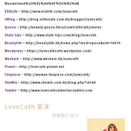
Wonderland%20%E5%A4%8F%E6%B2%AB
ESDLife ~
http://wow.esdlife.com/lovecath
UBlog ~
http://blog.ulifestyle.com.hk/blogger/lovecath/
Qooza ~
http://beauty.qooza.hk/u/LoveCathCath/shares
Style-tips ~
http://www.style-tips.com/blog/lovecath
Beautylife ~
http://beautylife.hk/home.php?mod=space&uid=76979
Wordpress ~
https://lovecathcath.wordpress.com/
Weshare ~
http://www.weshare.hk/lovecath
Pixnet ~
http://lovecath.pixnet.net
Fanpiece ~
http://women.fanpiece.com/lovecath/
SheWin ~
http://www.shewin.com.hk/blog.php?id=68
Tumblr ~
http://www.lovecathcatherine.tumblr.com
LoveCath 夏沫
點擊圖片放大