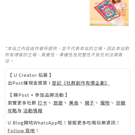
*本站之內容由作者所提供，並不代表本站的立場。因此本站對
所有博客的立場、真實性、準確性及完整性不負任何法律責
任。
【 U Creator 招募 】
出Post賺現金獎賞 l
登記《社群創作有價企劃》
【 睇Post + 參加品牌活動 】
瀏覽更多社群
打卡
丶
旅遊
丶
美食
丶
親子
丶
寵物
丶
扮靚
攻略
及
活動情報
U Blog開咗WhatsApp啦！發掘更多吃喝玩樂資訊！
Follow 我哋
！