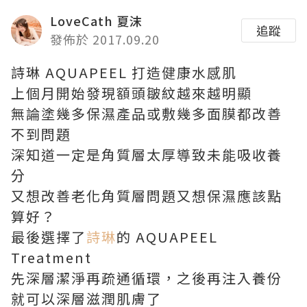
LoveCath 夏沫
追蹤
發佈於 2017.09.20
詩琳 AQUAPEEL 打造健康水感肌
上個月開始發現額頭皺紋越來越明顯
無論塗幾多保濕產品或敷幾多面膜都改善
不到問題
深知道一定是角質層太厚導致未能吸收養
分
又想改善老化角質層問題又想保濕應該點
算好？
最後選擇了
詩琳
的 AQUAPEEL
Treatment
先深層潔淨再疏通循環，之後再注入養份
就可以深層滋潤肌膚了