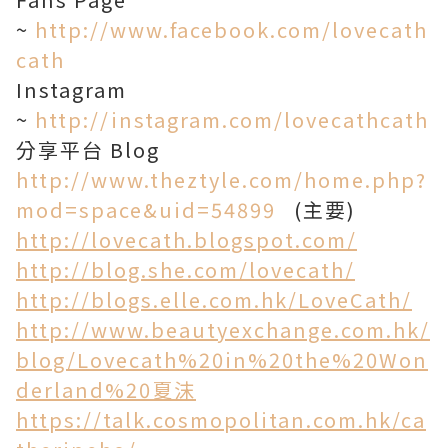
~
http://www.facebook.com/lovecath
cath
Instagram
~
http://instagram.com/lovecathcath
分享平台 Blog
http://www.theztyle.com/home.php?
mod=space&uid=54899
(主要)
http://lovecath.blogspot.com/
http://blog.she.com/lovecath/
http://blogs.elle.com.hk/LoveCath/
http://www.beautyexchange.com.hk/
blog/Lovecath%20in%20the%20Won
derland%20夏沫
https://talk.cosmopolitan.com.hk/ca