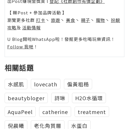
出Post賺現金獎賞 l
登記《社群創作有價企劃》
【 睇Post + 參加品牌活動 】
瀏覽更多社群
打卡
丶
旅遊
丶
美食
丶
親子
丶
寵物
丶
扮靚
攻略
及
活動情報
U Blog開咗WhatsApp啦！發掘更多吃喝玩樂資訊！
Follow 我哋
！
相關話題
水感肌
‎lovecath
偏黃粗糙
beautybloger
詩琳
H2O水循環
AquaPeel
‪‎catherine
treatment
倪晨曦
老化角質層
水蛋白