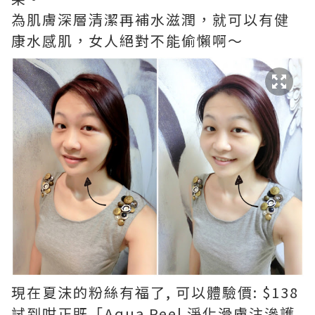
為肌膚深層清潔再補水滋潤，就可以有健
康水感肌，女人絕對不能偷懶啊～
現在夏沫的粉絲有福了, 可以體驗價: $138
試到咁正既「Aqua Peel 淨化滑膚注滲護