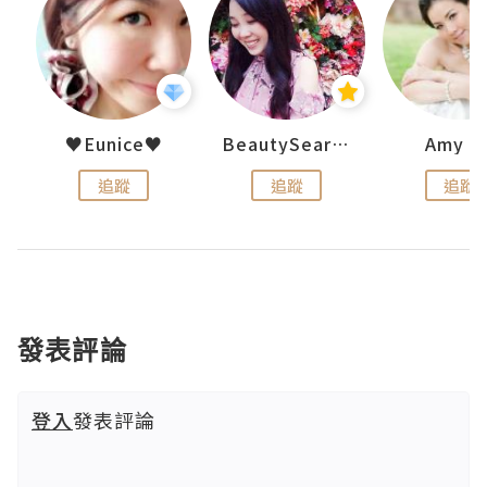
uit
♥Eunice♥
BeautySearch
Amy N
追蹤
追蹤
追蹤
發表評論
登入
發表評論