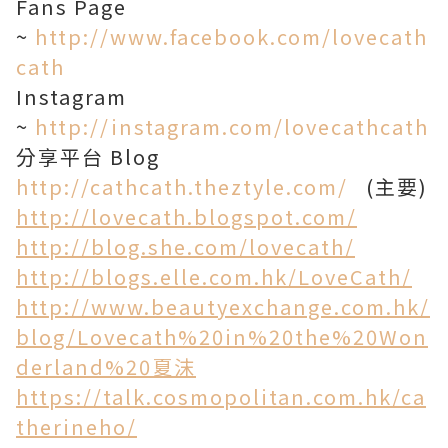
Fans Page
~
http://www.facebook.com/lovecath
cath
Instagram
~
http://instagram.com/lovecathcath
分享平台 Blog
http://cathcath.theztyle.com/
(主要)
http://lovecath.blogspot.com/
http://blog.she.com/lovecath/
http://blogs.elle.com.hk/LoveCath/
http://www.beautyexchange.com.hk/
blog/Lovecath%20in%20the%20Won
derland%20夏沫
https://talk.cosmopolitan.com.hk/ca
therineho/