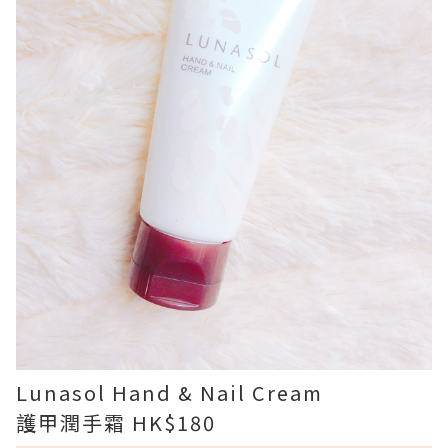
Lunasol Hand & Nail Cream
護甲潤手霜 HK$180