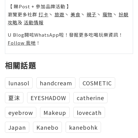
【 睇Post + 參加品牌活動 】
瀏覽更多社群
打卡
丶
旅遊
丶
美食
丶
親子
丶
寵物
丶
扮靚
攻略
及
活動情報
U Blog開咗WhatsApp啦！發掘更多吃喝玩樂資訊！
Follow 我哋
！
相關話題
lunasol
handcream
COSMETIC
夏沫
EYESHADOW
‪‎catherine
eyebrow
Makeup
‎lovecath
Japan
Kanebo
kanebohk