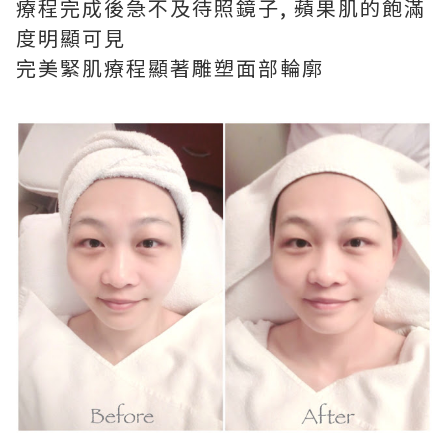
療程完成後急不及待照鏡子, 蘋果肌的飽滿
度明顯可見
完美緊肌療程顯著雕塑面部輪廓