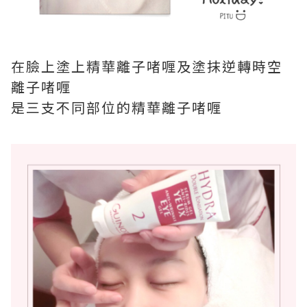
在臉上塗上精華離子啫喱及塗抹逆轉時空
離子啫喱
是三支不同部位的精華離子啫喱