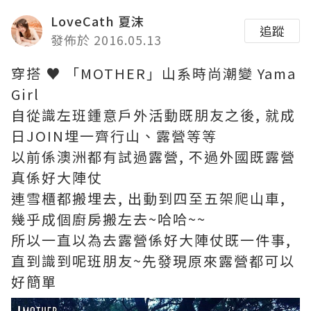
LoveCath 夏沫
追蹤
發佈於 2016.05.13
穿搭 ♥ 「MOTHER」山系時尚潮變 Yama
Girl
自從識左班鍾意戶外活動既朋友之後, 就成
日JOIN埋一齊行山、露營等等
以前係澳洲都有試過露營, 不過外國既露營
真係好大陣仗
連雪櫃都搬埋去, 出動到四至五架爬山車,
幾乎成個廚房搬左去~哈哈~~
所以一直以為去露營係好大陣仗既一件事,
直到識到呢班朋友~先發現原來露營都可以
好簡單