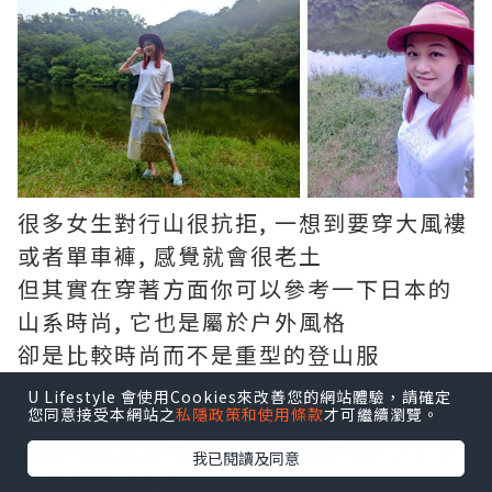
很多女生對行山很抗拒, 一想到要穿大風褸
或者單車褲, 感覺就會很老土
但其實在穿著方面你可以參考一下日本的
山系時尚, 它也是屬於户外風格
卻是比較時尚而不是重型的登山服
也有人視 Yama Girl 為一種穿衣風格, 平日
U Lifestyle 會使用Cookies來改善您的網站體驗，請確定
您同意接受本網站之
私隱政策和使用條款
才可繼續瀏覽。
逛街也這樣穿, 日本到處都是呢
隨著山系潮流的冒起, 近數年在Yama Girl
我已閱讀及同意
效應下回復熾熱,