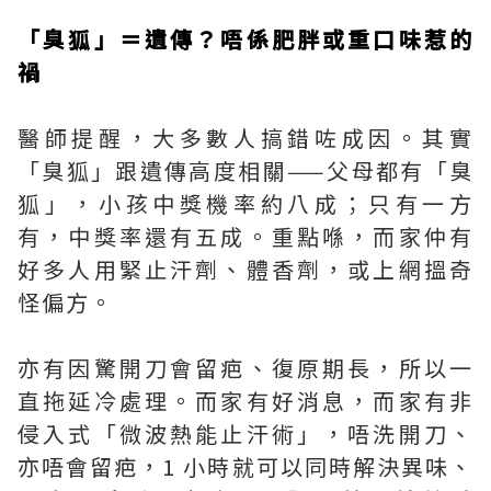
「臭狐」＝遺傳？唔係肥胖或重口味惹的
禍
醫師提醒，大多數人搞錯咗成因。其實
「臭狐」跟遺傳高度相關——父母都有「臭
狐」，小孩中獎機率約八成；只有一方
有，中獎率還有五成。重點喺，而家仲有
好多人用緊止汗劑、體香劑，或上網搵奇
怪偏方。
亦有因驚開刀會留疤、復原期長，所以一
直拖延冷處理。而家有好消息，而家有非
侵入式「微波熱能止汗術」，唔洗開刀、
亦唔會留疤，1 小時就可以同時解決異味、