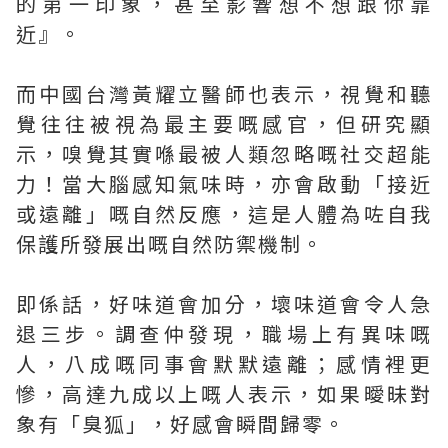
的第一印象，甚至影響想不想跟你靠
近』。
而中國台灣黃耀立醫師也表示，視覺和聽
覺往往被視為最主要嘅感官，但研究顯
示，嗅覺其實喺最被人類忽略嘅社交超能
力！當大腦感知氣味時，亦會啟動「接近
或遠離」嘅自然反應，這是人體為咗自我
保護所發展出嘅自然防禦機制。
即係話，好味道會加分，壞味道會令人急
退三步。調查仲發現，職場上有異味嘅
人，八成嘅同事會默默遠離；感情裡更
慘，高達九成以上嘅人表示，如果曖昧對
象有「臭狐」，好感會瞬間歸零。