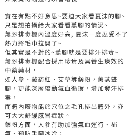
實在有點不好意思~要迫大家看夏沫的腳~
只是想拍攝給大家看看薰腳的情況~
薰腳排毒機內溫度好高, 夏沫一度忍受不了
熱力將毛巾拉開了~
但其實是不對的~薰腳就是要排汗排毒~
薰腳排毒機配合採用珍貴及具養生療效的
中藥藥材，
如人參、藏葯紅、艾草等藥粉，薰蒸雙
腳，更能深層帶動氣血循環，增加發汗排
毒，
而體內廢物能於穴位之毛孔排出體外，亦
可大大舒緩感冒症狀。
藥粉方面，人參有助加強氣血運行、補
氣、預防手腳冰冷；