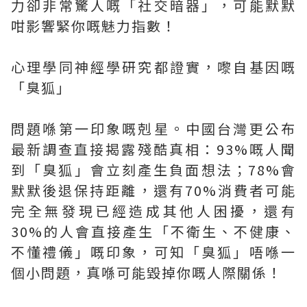
力卻非常驚人嘅「社交暗器」，可能默默
咁影響緊你嘅魅力指數！
心理學同神經學研究都證實，嚟自基因嘅
「臭狐」
問題喺第一印象嘅剋星。中國台灣更公布
最新調查直接揭露殘酷真相：93%嘅人聞
到「臭狐」會立刻產生負面想法；78%會
默默後退保持距離，還有70%消費者可能
完全無發現已經造成其他人困擾，還有
30%的人會直接產生「不衛生、不健康、
不懂禮儀」嘅印象，可知「臭狐」唔喺一
個小問題，真喺可能毀掉你嘅人際關係！