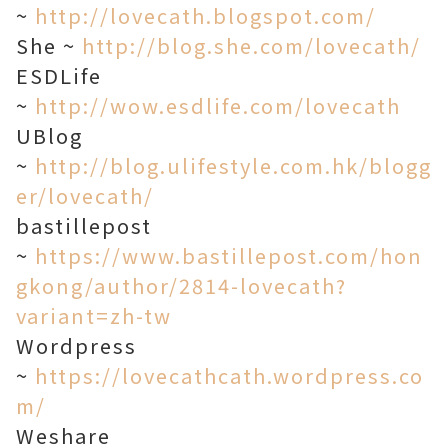
~
http://lovecath.blogspot.com/
She ~
http://blog.she.com/lovecath/
ESDLife
~
http://wow.esdlife.com/lovecath
UBlog
~
http://blog.ulifestyle.com.hk/blogg
er/lovecath/
bastillepost
~
https://www.bastillepost.com/hon
gkong/author/2814-lovecath?
variant=zh-tw
Wordpress
~
https://lovecathcath.wordpress.co
m/
Weshare