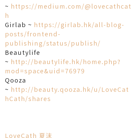
~
https://medium.com/@lovecathcat
h
Girlab ~
https://girlab.hk/all-blog-
posts/frontend-
publishing/status/publish/
Beautylife
~
http://beautylife.hk/home.php?
mod=space&uid=76979
Qooza
~
http://beauty.qooza.hk/u/LoveCat
hCath/shares
LoveCath 夏沫