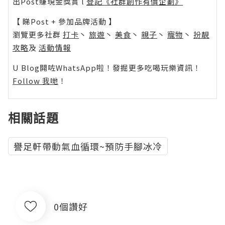
出Post賺現金獎賞 l
登記《社群創作有價企劃》
【 睇Post + 參加品牌活動 】
瀏覽更多社群
打卡
丶
旅遊
丶
美食
丶
親子
丶
寵物
丶
扮靚
攻略
及
活動情報
U Blog開咗WhatsApp啦！發掘更多吃喝玩樂資訊！
Follow 我哋
！
相關話題
譽足軒帶動氣血循環~預防手腳冰冷
0個讚好