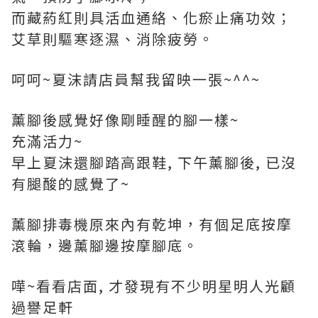
而藏葯紅則具活血通絡、化瘀止痛功效；
艾草則驅寒逐濕、消除疲勞。
呵呵~夏沫請店員幫我留映一張~^^~
薰腳後感覺好像剛睡醒的腳一樣~
充滿活力~
早上夏沫還腳踏高跟鞋, 下午薰腳後, 已沒
有腿酸的感覺了~
薰腳排毒機原來內有乾坤，有個足底按摩
滾輪，邊薰腳邊按摩腳底。
嘩~看看店面, 才發現有不少明星明人光顧
過譽足軒