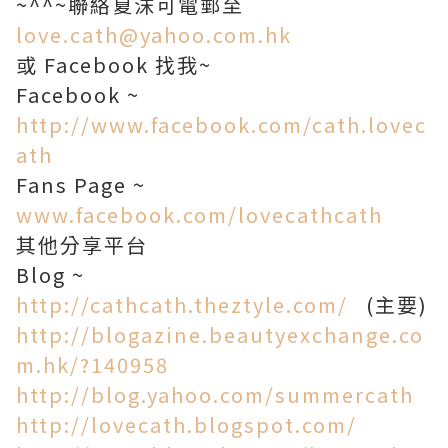
~^^~聯絡夏沫可電郵至
love.cath@yahoo.com.hk
或 Facebook 找我~
Facebook ~
http://www.facebook.com/cath.lovec
ath
Fans Page ~
www.facebook.com/lovecathcath
其他分享平台
Blog ~
http://cathcath.theztyle.com/
(主要)
http://blogazine.beautyexchange.co
m.hk/?140958
http://blog.yahoo.com/summercath
http://lovecath.blogspot.com/