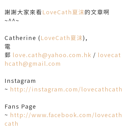
謝謝大家來看
LoveCath夏沫
的文章啊
~^^~
Catherine (
LoveCath夏沫
),
電
郵
love.cath@yahoo.com.hk
/
lovecat
hcath@gmail.com
Instagram
~
http://instagram.com/lovecathcath
Fans Page
~
http://www.facebook.com/lovecath
cath