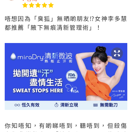
唔想因為「臭狐」無晒啲朋友⁉女神李多慧
都推薦「腋下無痕清新管理術」！
你知唔知，有啲睇唔到，聽唔到，但殺傷