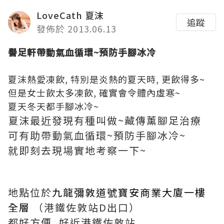
LoveCath 夏沫
追蹤
發佈於 2013.06.13
譽足軒帶動氣血循環~預防手腳冰冷
夏沫熱愛凍飲, 特別是炎熱的夏天時, 更飲得多~
但是女士飲太多凍飲, 確實會令體內虛寒~
夏天冬天都手腳冰冷~
夏沫最近發現有種叫做~藏傳薰腳足治療
可有助帶動氣血循環~預防手腳冰冷~
就即刻去現場實地考察一下~
地點位於
九龍彌敦道
號寶安商業大廈一
樓
全層
（港鐵佐敦站D
出口）
都好方便, 好近港鐵佐敦站