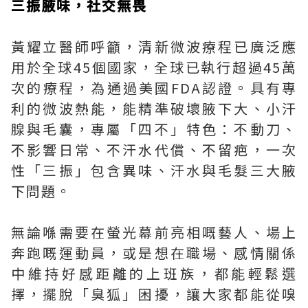
三振腋味，社交無畏
黃耀立醫師呼籲，清新微波療程已廣泛應
用於全球45個國家，全球已執行超過45萬
次的療程，為通過美國FDA認證。具有專
利的微波熱能，能精準破壞腋下大、小汗
腺與毛囊，專屬「四不」特色：不動刀、
不影響日常、不汗水代償、不留疤，一次
性「三振」包含異味、汗水與毛髮三大腋
下問題。
無論喺需要在螢光幕前亮相嘅藝人、場上
奔跑嘅運動員，或是想在職場、感情關係
中維持好感距離的上班族，都能輕鬆選
擇，擺脫「臭狐」困擾，讓大家都能從嗅