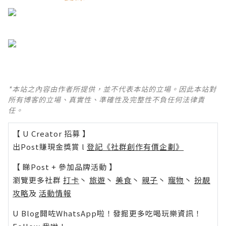
*本站之內容由作者所提供，並不代表本站的立場。因此本站對
所有博客的立場、真實性、準確性及完整性不負任何法律責
任。
【 U Creator 招募 】
出Post賺現金獎賞 l
登記《社群創作有價企劃》
【 睇Post + 參加品牌活動 】
瀏覽更多社群
打卡
丶
旅遊
丶
美食
丶
親子
丶
寵物
丶
扮靚
攻略
及
活動情報
U Blog開咗WhatsApp啦！發掘更多吃喝玩樂資訊！